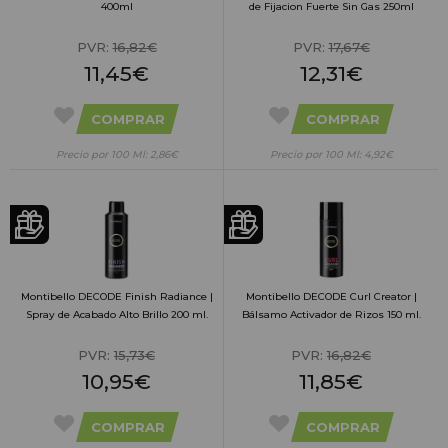
400ml
de Fijacion Fuerte Sin Gas 250ml
PVR:
16,82€
PVR:
17,67€
11,45€
12,31€
COMPRAR
COMPRAR
Precio por 100 Ml: 2,86€
Precio por 100 Ml: 4,92€
Montibello DECODE Finish Radiance |
Montibello DECODE Curl Creator |
Spray de Acabado Alto Brillo 200 ml.
Bálsamo Activador de Rizos 150 ml.
PVR:
15,73€
PVR:
16,82€
10,95€
11,85€
COMPRAR
COMPRAR