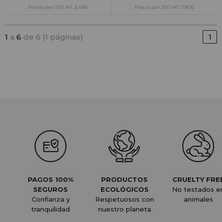
Precio por 100 Ml: 5,48€
Precio por 100 Ml: 7,90€
1
a
6
de 6 (1 páginas)
1
PAGOS 100%
PRODUCTOS
CRUELTY FRE
SEGUROS
ECOLÓGICOS
No testados e
Confianza y
Respetuosos con
animales
tranquilidad
nuestro planeta