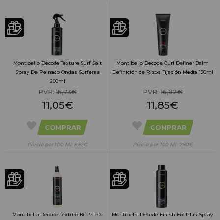
Montibello Decode Texture Surf Salt
Montibello Decode Curl Definer Balm
Spray De Peinado Ondas Surferas
Definición de Rizos Fijación Media 150ml
200ml
PVR:
15,73€
PVR:
16,82€
11,05€
11,85€
COMPRAR
COMPRAR
Precio por 100 Ml: 5,52€
Precio por 100 Ml: 7,90€
Montibello Decode Texture Bi-Phase
Montibello Decode Finish Fix Plus Spray