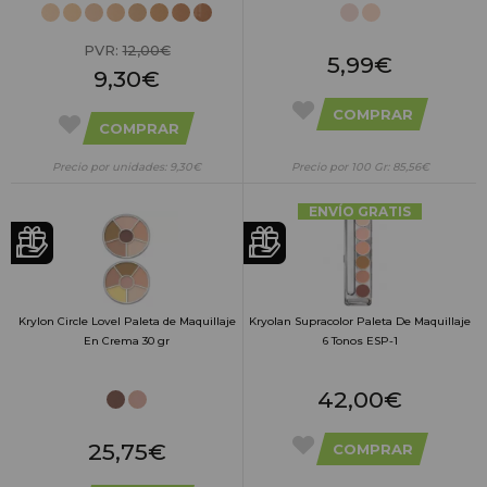
PVR:
12,00€
5,99€
9,30€
COMPRAR
COMPRAR
Precio por unidades: 9,30€
Precio por 100 Gr: 85,56€
ENVÍO GRATIS
Krylon Circle Lovel Paleta de Maquillaje
Kryolan Supracolor Paleta De Maquillaje
En Crema 30 gr
6 Tonos ESP-1
42,00€
25,75€
COMPRAR