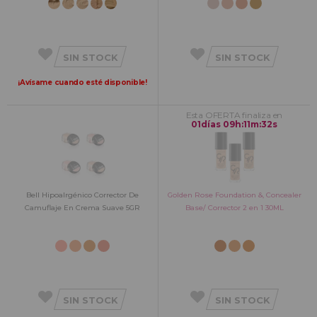
SIN STOCK
SIN STOCK
¡Avísame cuando esté disponible!
Esta OFERTA finaliza en
01
días
09
h
:
11
m
:
31
s
Bell Hipoalrgénico Corrector De
Golden Rose Foundation &, Concealer
Camuflaje En Crema Suave 5GR
Base/ Corrector 2 en 1 30ML
SIN STOCK
SIN STOCK