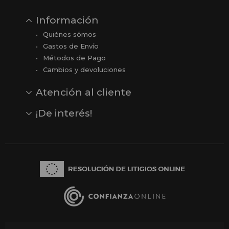
Información
Quiénes sómos
Gastos de Envío
Métodos de Pago
Cambios y devoluciones
Atención al cliente
Contacto
Opiniones
Reseñas en Google
¡De interés!
Ver todas nuestras marcas
Comprar vale regalo
Productos en oferta
Outlet