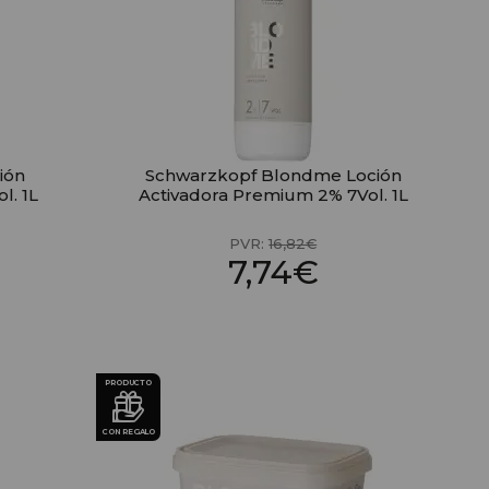
ión
Schwarzkopf Blondme Loción
l. 1L
Activadora Premium 2% 7Vol. 1L
PVR:
16,82€
7,74€
PRODUCTO
CON REGALO