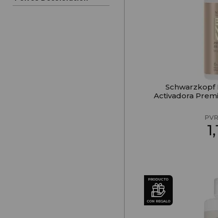
Schwarzkopf
Activadora Prem
PVR
1
PRODUCTO
CON REGALO