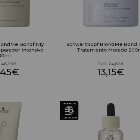
londMe Bondfinity
Schwarzkopf BlondMe Bond 
parador Intensivo
Tratamiento Morado 200
00ml
:
46,95€
PVR:
24,68€
,45€
13,15€
PRODUCTO
CON REGALO