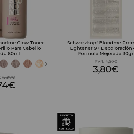
londme Glow Toner
Schwarzkopf Blondme Pre
rillo Para Cabello
Lightener 9+ Decoloración
ado 60ml
Fórmula Mejorada 30gr
PVR:
4,50€
3,80€
:
15,97€
,74€
PRODUCTO
CON REGALO