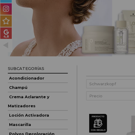
PRODUCTOS PARA
HOMBRES
MÉTODO CURLY
PACKS DE REGALO
OUTLET
BLOG
SUBCATEGORÍAS
Acondicionador
Champú
Precio
Crema Aclarante y
Matizadores
Loción Activadora
PRODUCTO
Mascarilla
CON REGALO
Polvos Decoloración