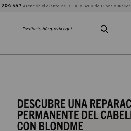
1 204 547
Atención al cliente de 09:00 a 14:00 de Lunes a Jueves
ENTRAR
¿ERES PROFES
Registrar cuenta PRO
estar al día en los
Si eres propietario de 
anteriores.
como tal y disfrutar de