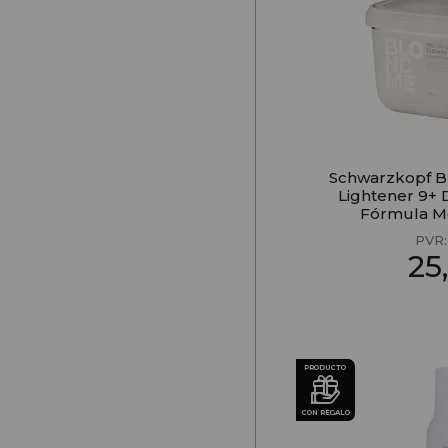
Schwarzkopf 
Lightener 9+ 
Fórmula M
PVR
25
PRODUCTO
CON REGALO