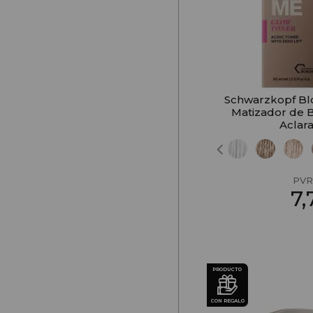
Schwarzkopf B
Matizador de B
Aclar
PVR
7
PRODUCTO
CON REGALO