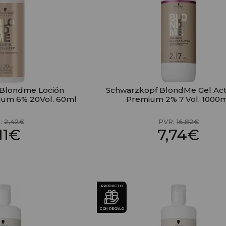
 Blondme Loción
Schwarzkopf BlondMe Gel Act
ium 6% 20Vol. 60ml
Premium 2% 7 Vol. 1000
:
2,42€
PVR:
16,82€
,11€
7,74€
PRODUCTO
CON REGALO