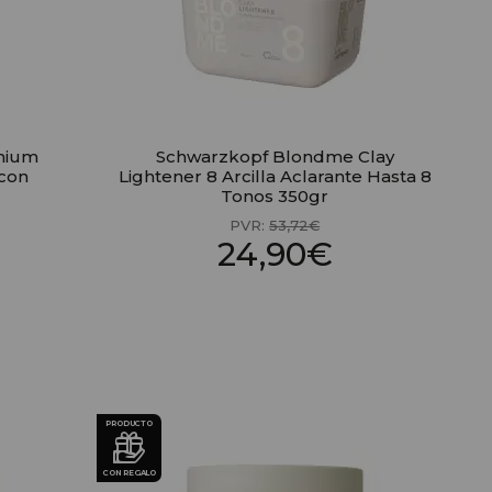
mium
Schwarzkopf Blondme Clay
 con
Lightener 8 Arcilla Aclarante Hasta 8
Tonos 350gr
PVR:
53,72€
24,90€
PRODUCTO
CON REGALO