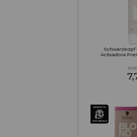
Schwarzkopf
Activadora Pre
PVR
7
PRODUCTO
CON REGALO