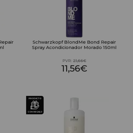
Repair
Schwarzkopf BlondMe Bond Repair
ml
Spray Acondicionador Morado 150ml
PVR:
21,66€
11,56€
PRODUCTO
CON REGALO