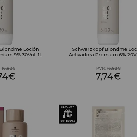
 Blondme Loción
Schwarzkopf Blondme Loc
mium 9% 30Vol. 1L
Activadora Premium 6% 20Vo
:
16,82€
PVR:
16,82€
,74€
7,74€
PRODUCTO
CON REGALO