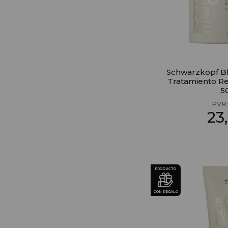
Schwarzkopf B
Tratamiento Re
5
PVR
23
PRODUCTO
CON REGALO