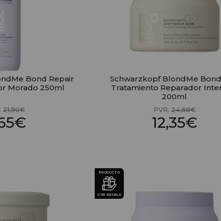
ondMe Bond Repair
Schwarzkopf BlondMe Bondf
or Morado 250ml
Tratamiento Reparador Inte
200ml
:
21,90€
PVR:
24,68€
,65€
12,35€
PRODUCTO
CON REGALO