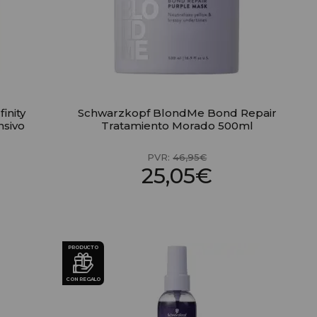
inity
Schwarzkopf BlondMe Bond Repair
nsivo
Tratamiento Morado 500ml
PVR:
46,95€
25,05€
PRODUCTO
CON REGALO