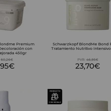
Blondme Premium
Schwarzkopf BlondMe Bond 
Decoloración con
Tratamiento Nutritivo Intensiv
ejorada 450gr
:
60,26€
PVR:
46,95€
,95€
23,70€
PRODUCTO
CON REGALO