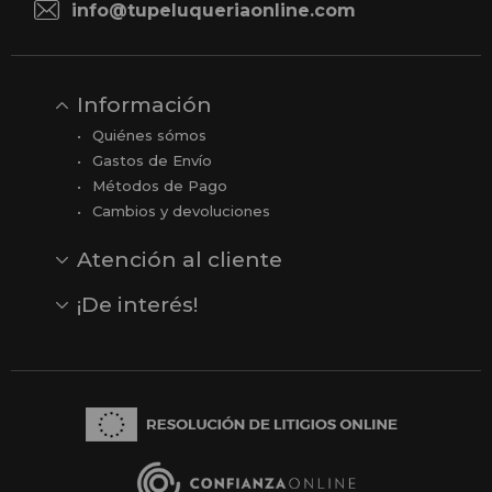
info@tupeluqueriaonline.com
Información
Quiénes sómos
Gastos de Envío
Métodos de Pago
Cambios y devoluciones
Atención al cliente
Contacto
Opiniones
Reseñas en Google
¡De interés!
Ver todas nuestras marcas
Comprar vale regalo
Productos en oferta
Outlet