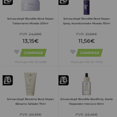
Schwarzkopf BlondMe Bond Repair
Schwarzkopf BlondMe Bond Repair
Tratamiento Morado 200ml
Spray Acondicionador Morado 150ml
PVR:
24,68€
PVR:
21,66€
13,15€
11,56€
COMPRAR
COMPRAR
Precio por 100 Ml: 6,58€
Precio por 100 Ml: 7,70€
Schwarzkopf Blondme Bond Repair
Schwarzkopf BlondMe Bondfinity Aceite
Bálsamo Sellador 75ml
Reparador Intensivo 50ml
PVR:
20,33€
PVR:
22,45€