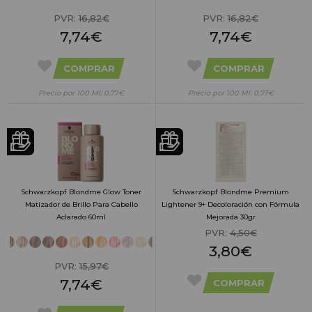
PVR:
16,82€
PVR:
16,82€
7,74€
7,74€
COMPRAR
COMPRAR
Precio por 100 Ml: 0,77€
Precio por 100 Ml: 0,77€
Schwarzkopf Blondme Glow Toner
Schwarzkopf Blondme Premium
Matizador de Brillo Para Cabello
Lightener 9+ Decoloración con Fórmula
Aclarado 60ml
Mejorada 30gr
PVR:
4,50€
3,80€
PVR:
15,97€
7,74€
COMPRAR