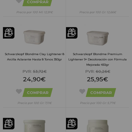
COMPRAR
Precio por 100 Ml: 12,91€
Precio por 100 Gr: 12,66€
Schwarzkopf Blondme Clay Lightener 8
Schwarzkopf Blondme Premium
Arcilla Aclarante Hasta 8 Tonos 350gr
Lightener 9+ Decoloración con Fórmula
Mejorada 450gr
PVR:
53,72€
PVR:
60,26€
24,90€
25,95€
COMPRAR
COMPRAR
Precio por 100 Gr: 7,11€
Precio por 100 Gr: 5,77€