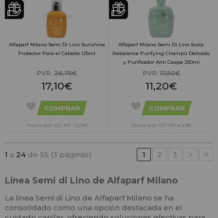
Alfaparf Milano Semi Di Lino Sunshine
Alfaparf Milano Semi Di Lino Scalp
Protector Para el Cabello 125ml
Rebalance Purifying Champú Delicado
y Purificador Anti Caspa 250ml
PVR:
26,75€
PVR:
17,50€
17,10€
11,20€
COMPRAR
COMPRAR
Precio por 100 Ml: 13,68€
Precio por 100 Ml: 4,48€
1
a
24
de 55 (3 páginas)
1
2
3
​Línea Semi di Lino
de Alfaparf Milano
La linea Semi di Lino de Alfaparf Milano se ha
consolidado como una opción destacada en el
cuidado capilar, ofreciendo soluciones efectivas para