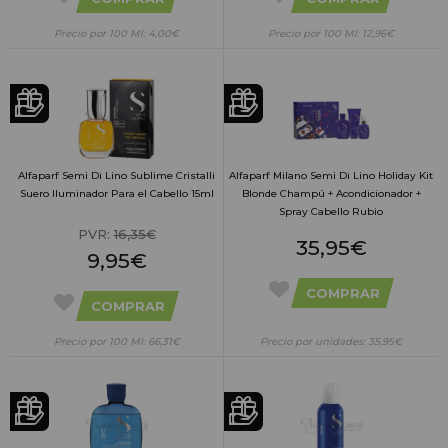
Precio por 100 Ml: 4,00€
Precio por 100 Ml: 12,96€
Alfaparf Semi Di Lino Sublime Cristalli
Alfaparf Milano Semi Di Lino Holiday Kit
Suero Iluminador Para el Cabello 15ml
Blonde Champú + Acondicionador +
Spray Cabello Rubio
PVR:
16,35€
35,95€
9,95€
COMPRAR
COMPRAR
Precio por 100 Ml: 66,31€
Precio por unidades: 35,95€