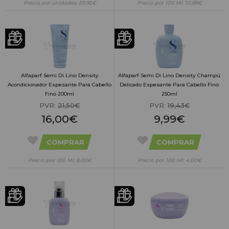
Precio por unidades: 29,95€
Precio por 100 Ml: 10,88€
Alfaparf Semi Di Lino Density
Alfaparf Semi Di Lino Density Champú
Acondicionador Espesante Para Cabello
Delicado Espesante Para Cabello Fino
Fino 200ml
250ml
PVR:
21,50€
PVR:
19,43€
16,00€
9,99€
COMPRAR
COMPRAR
Precio por 100 Ml: 8,00€
Precio por 100 Ml: 4,00€