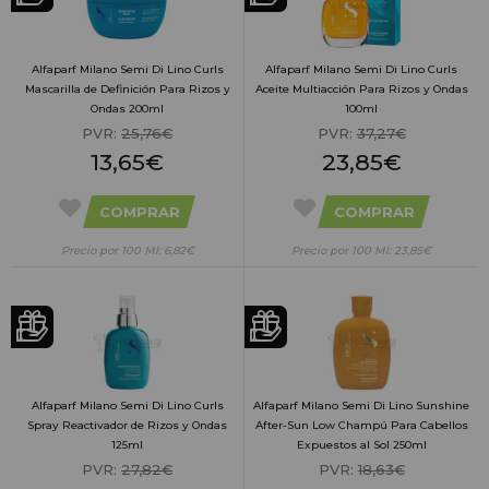
Alfaparf Milano Semi Di Lino Curls
Alfaparf Milano Semi Di Lino Curls
Mascarilla de Definición Para Rizos y
Aceite Multiacción Para Rizos y Ondas
Ondas 200ml
100ml
PVR:
25,76€
PVR:
37,27€
13,65€
23,85€
COMPRAR
COMPRAR
Precio por 100 Ml: 6,82€
Precio por 100 Ml: 23,85€
Alfaparf Milano Semi Di Lino Curls
Alfaparf Milano Semi Di Lino Sunshine
Spray Reactivador de Rizos y Ondas
After-Sun Low Champú Para Cabellos
125ml
Expuestos al Sol 250ml
PVR:
27,82€
PVR:
18,63€