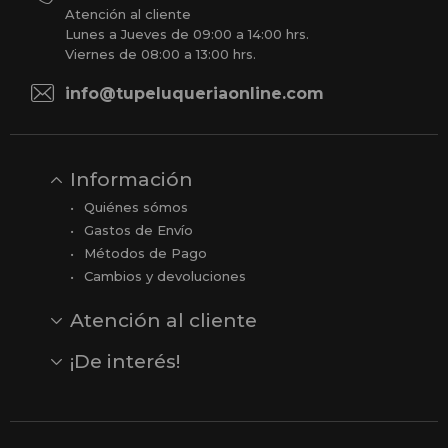
Atención al cliente
Lunes a Jueves de 09:00 a 14:00 hrs.
Viernes de 08:00 a 13:00 hrs.
info@tupeluqueriaonline.com
Información
Quiénes sómos
Gastos de Envío
Métodos de Pago
Cambios y devoluciones
Atención al cliente
Contacto
Opiniones
Reseñas en Google
¡De interés!
Ver todas nuestras marcas
Comprar vale regalo
Productos en oferta
Outlet