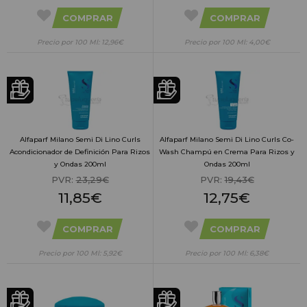
COMPRAR
COMPRAR
Precio por 100 Ml: 12,96€
Precio por 100 Ml: 4,00€
Alfaparf Milano Semi Di Lino Curls
Alfaparf Milano Semi Di Lino Curls Co-
Acondicionador de Definición Para Rizos
Wash Champú en Crema Para Rizos y
y Ondas 200ml
Ondas 200ml
PVR:
23,29€
PVR:
19,43€
11,85€
12,75€
COMPRAR
COMPRAR
Precio por 100 Ml: 5,92€
Precio por 100 Ml: 6,38€