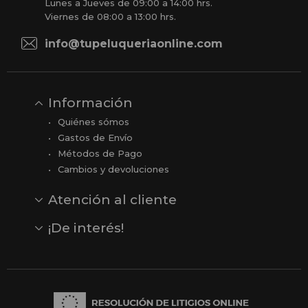
Lunes a Jueves de 09:00 a 14:00 hrs.
Viernes de 08:00 a 13:00 hrs.
info@tupeluqueriaonline.com
Información
Quiénes sómos
Gastos de Envío
Métodos de Pago
Cambios y devoluciones
Atención al cliente
Contacto
Opiniones
Reseñas en Google
¡De interés!
Ver todas nuestras marcas
Comprar vale regalo
Productos en oferta
Outlet