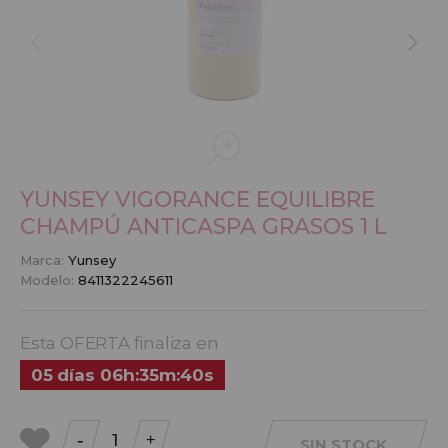
YUNSEY VIGORANCE EQUILIBRE
CHAMPÚ ANTICASPA GRASOS 1 L
Marca:
Yunsey
Modelo:
8411322245611
Esta OFERTA finaliza en
05
días
06
h
:
35
m
:
40
s
-
+
SIN STOCK