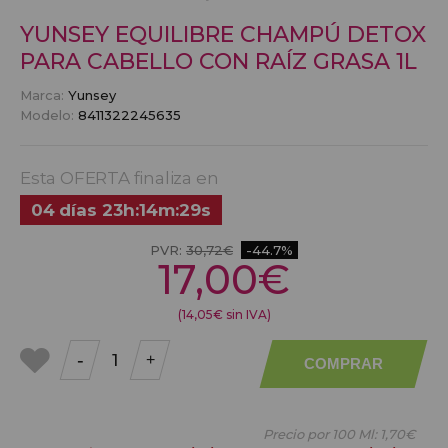
YUNSEY EQUILIBRE CHAMPÚ DETOX
PARA CABELLO CON RAÍZ GRASA 1L
Marca:
Yunsey
Modelo:
8411322245635
Esta OFERTA finaliza en
04
días
23
h
:
14
m
:
29
s
PVR:
30,72€
-44.7%
17,00€
(14,05€ sin IVA)
-
+
COMPRAR
a mis
favoritos
Precio por 100 Ml:
1,70€