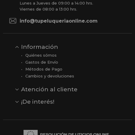
Lunes a Jueves de 09:00 a 14:00 hrs.
Viernes de 08:00 a 13:00 hrs.
info@tupeluqueriaonline.com
Información
Quiénes sómos
Gastos de Envío
Métodos de Pago
Cambios y devoluciones
Atención al cliente
Contacto
Opiniones
Reseñas en Google
¡De interés!
Ver todas nuestras marcas
Comprar vale regalo
Productos en oferta
Outlet