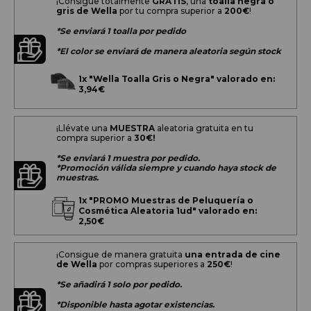
¡Consigue totalmente
GRATIS
, una
toalla negra o
gris de Wella
por tu compra superior a
200
€
!
*Se enviará 1 toalla por pedido
*El color se enviará de manera aleatoria según stock
1x
"Wella Toalla Gris o Negra" valorado en:
3,94€
¡Llévate una
MUESTRA
aleatoria gratuita en tu
compra superior a
30€!
*Se enviará 1 muestra por pedido.
*Promoción válida siempre y cuando haya stock de
muestras.
1x
"PROMO Muestras de Peluquería o
Cosmética Aleatoria 1ud" valorado en:
2,50€
¡Consigue de manera gratuita
una entrada de cine
de Wella
por compras superiores a
250€
!
*Se añadirá 1 solo por pedido.
*Disponible hasta agotar existencias.