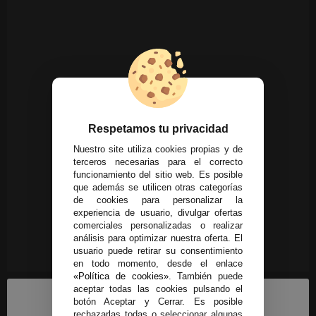
Respetamos tu privacidad
Nuestro site utiliza cookies propias y de
terceros necesarias para el correcto
funcionamiento del sitio web. Es posible
que además se utilicen otras categorías
de cookies para personalizar la
experiencia de usuario, divulgar ofertas
comerciales personalizadas o realizar
análisis para optimizar nuestra oferta. El
usuario puede retirar su consentimiento
en todo momento, desde el enlace
«Política de cookies»
. También puede
aceptar todas las cookies pulsando el
botón Aceptar y Cerrar. Es posible
rechazarlas todas o seleccionar algunas