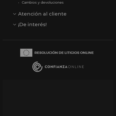
Cambios y devoluciones
Atención al cliente
Contacto
Opiniones
Reseñas en Google
¡De interés!
Ver todas nuestras marcas
Comprar vale regalo
Productos en oferta
Outlet