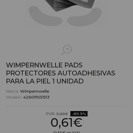
WIMPERNWELLE PADS
PROTECTORES AUTOADHESIVAS
PARA LA PIEL 1 UNIDAD
Marca:
Wimpernwelle
Modelo:
4260111051513
PVR:
5,99€
-89.9%
0,61€
(0,50€ sin IVA)