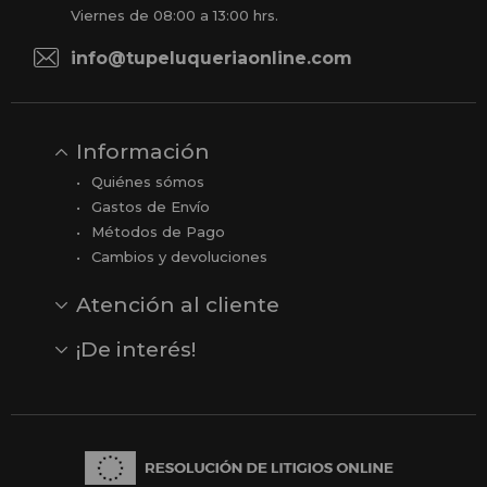
Viernes de 08:00 a 13:00 hrs.
info@tupeluqueriaonline.com
Información
Quiénes sómos
Gastos de Envío
Métodos de Pago
Cambios y devoluciones
Atención al cliente
Contacto
Opiniones
Reseñas en Google
¡De interés!
Ver todas nuestras marcas
Comprar vale regalo
Productos en oferta
Outlet