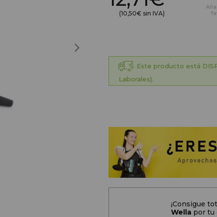
Aña
(10,50€ sin IVA)
fa
Este producto está DISP
Laborales).
¡Consigue t
Wella
por tu