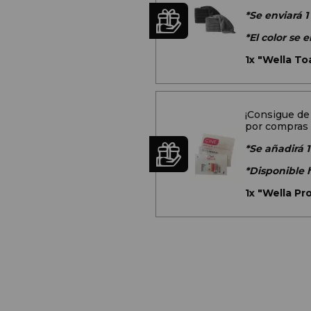
*Se enviará 1
*El color se
1x
"Wella Toa
¡Consigue de
por compras 
*Se añadirá 1
*Disponible 
1x
"Wella Pr