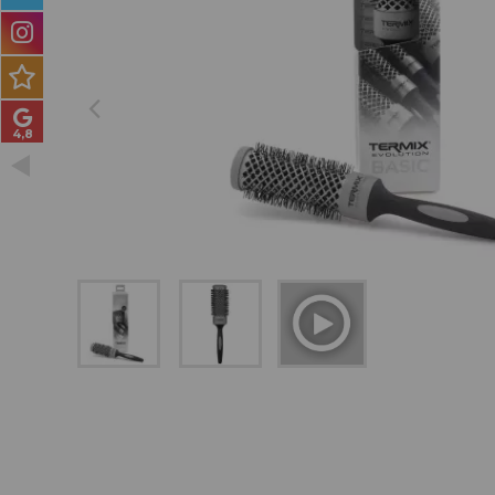
PRODUCTOS PARA
HOMBRES
MÉTODO CURLY
PACKS DE REGALO
OUTLET
BLOG