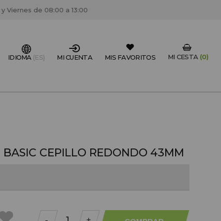
 y Viernes de 08:00 a 13:00
MI CESTA
(0)
IDIOMA
(ES)
MI CUENTA
MIS FAVORITOS
IONAL DEL SECTOR?
FESIONAL
un centro de peluquería/estétca, puedes registrarte
 BASIC CEPILLO REDONDO 43MM
 descuentos y promociones exclusivas.
CREAR CUENTA PROFESIONAL
-
+