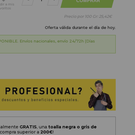
COMPRAR
dir
a mis
voritos
Precio por 100 Gr:
25,42€
Oferta válida durante el día de hoy.
ONIBLE. Envíos nacionales, envío 24/72h (Días
otalmente
GRATIS
, una
toalla negra o gris de
 compra superior a
200
€
!