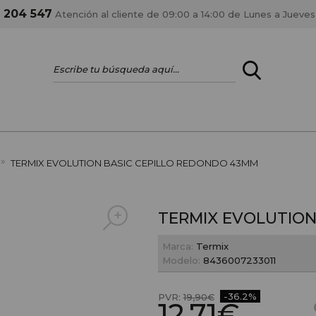
1 204 547
Atención al cliente de 09:00 a 14:00 de Lunes a Jueves
ENTRAR
¿ERES PROFES
»
TERMIX EVOLUTION BASIC CEPILLO REDONDO 43MM
Registrar cuenta PRO
estar al día en los
Si eres propietario de 
TERMIX EVOLUTION
anteriores.
como tal y disfrutar de
Marca:
Termix
Modelo:
8436007233011
-36.2%
PVR:
19,90€
12,71€