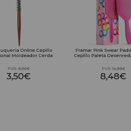
uquería Online Cepillo
Framar Pink Swear Pad
ional Moldeador Cerda
Cepillo Paleta Desenred
PVR:
6,30€
PVR:
14,99€
3,50€
8,48€