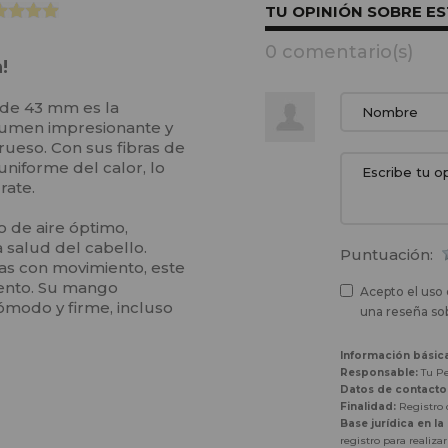
TU OPINIÓN SOBRE E
0 comentario(s)
n!
 de 43 mm es la
lumen impresionante y
ueso. Con sus fibras de
uniforme del calor, lo
rate.
o de aire óptimo,
 salud del cabello.
Puntuación:
das con movimiento, este
mento. Su mango
Acepto el uso 
ómodo y firme, incluso
una reseña sob
Información básic
Responsable:
Tu Pe
Datos de contacto
Finalidad:
Registro d
Base jurídica en la
registro para realiza