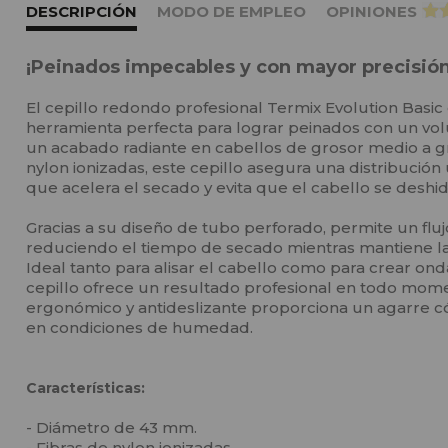
DESCRIPCIÓN
MODO DE EMPLEO
OPINIONES
>
¡Peinados impecables y con mayor precisió
El cepillo redondo profesional Termix Evolution Basic
herramienta perfecta para lograr peinados con un vo
un acabado radiante en cabellos de grosor medio a gr
nylon ionizadas, este cepillo asegura una distribución 
que acelera el secado y evita que el cabello se deshid
Gracias a su diseño de tubo perforado, permite un fluj
reduciendo el tiempo de secado mientras mantiene la
Ideal tanto para alisar el cabello como para crear on
cepillo ofrece un resultado profesional en todo mo
ergonómico y antideslizante proporciona un agarre c
en condiciones de humedad.
Características:
- Diámetro de 43 mm.
- Fibras de nylon ionizadas.