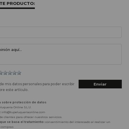
STE PRODUCTO:
de mis datos personales para poder escribir
re este artículo.
a sobre protección de datos
luqueria Online S.L.U.
:
info@tupeluqueriaonline.com
e clientes para ofrecer nuestros servicios.
 que se basa el tratamiento:
consentimiento del interesado al realizar un
r compras