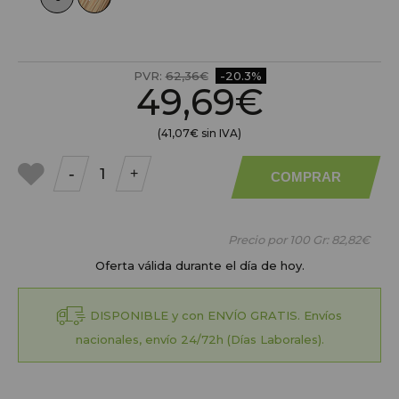
PVR:
62,36€
-20.3%
49,69€
(41,07€ sin IVA)
-
+
COMPRAR
a mis
favoritos
Precio por 100 Gr:
82,82€
Oferta válida durante el día de hoy.
DISPONIBLE y con ENVÍO GRATIS. Envíos
nacionales, envío 24/72h (Días Laborales).