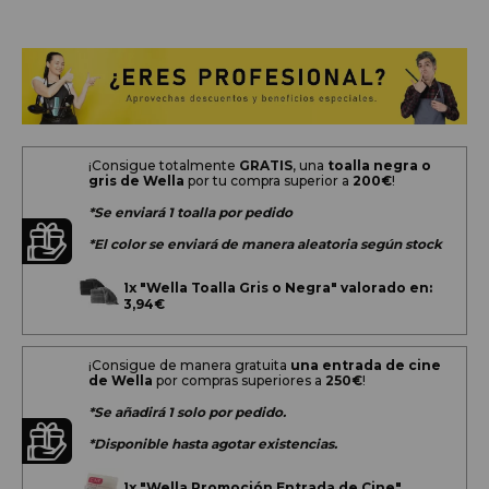
¡Consigue totalmente
GRATIS
, una
toalla negra o
gris de Wella
por tu compra superior a
200
€
!
*Se enviará 1 toalla por pedido
*El color se enviará de manera aleatoria según stock
1x
"Wella Toalla Gris o Negra" valorado en:
3,94€
¡Consigue de manera gratuita
una entrada de cine
de Wella
por compras superiores a
250€
!
*Se añadirá 1 solo por pedido.
*Disponible hasta agotar existencias.
1x
"Wella Promoción Entrada de Cine"