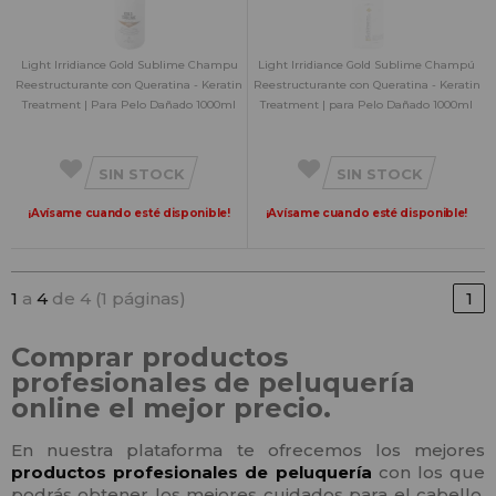
Light Irridiance Gold Sublime Champu
Light Irridiance Gold Sublime Champú
Reestructurante con Queratina - Keratin
Reestructurante con Queratina - Keratin
Treatment | Para Pelo Dañado 1000ml
Treatment | para Pelo Dañado 1000ml
SIN STOCK
SIN STOCK
¡Avísame cuando esté disponible!
¡Avísame cuando esté disponible!
1
a
4
de 4 (1 páginas)
1
Comprar productos
profesionales de peluquería
online el mejor precio.
En nuestra plataforma te ofrecemos los mejores
productos profesionales de peluquería
con los que
podrás obtener los mejores cuidados para el cabello.