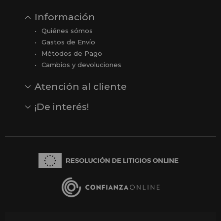
Información
Quiénes sómos
Gastos de Envío
Métodos de Pago
Cambios y devoluciones
Atención al cliente
Contacto
Opiniones
Reseñas en Google
¡De interés!
Ver todas nuestras marcas
Comprar vale regalo
Productos en oferta
Outlet