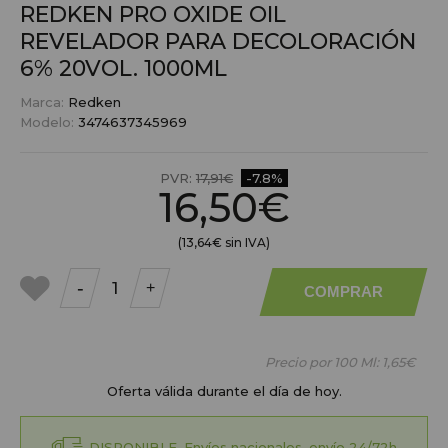
REDKEN PRO OXIDE OIL
REVELADOR PARA DECOLORACIÓN
6% 20VOL. 1000ML
Marca:
Redken
Modelo:
3474637345969
PVR:
17,91€
-7.8%
16,50€
(13,64€ sin IVA)
-
+
COMPRAR
a mis
favoritos
Precio por 100 Ml:
1,65€
Oferta válida durante el día de hoy.
DISPONIBLE. Envíos nacionales, envío 24/72h