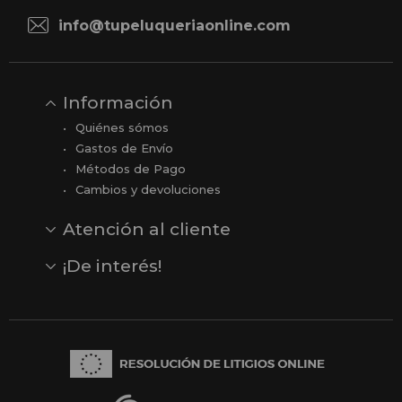
info@tupeluqueriaonline.com
Información
Quiénes sómos
Gastos de Envío
Métodos de Pago
Cambios y devoluciones
Atención al cliente
Contacto
Opiniones
Reseñas en Google
¡De interés!
Ver todas nuestras marcas
Comprar vale regalo
Productos en oferta
Outlet