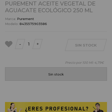
PUREMENT ACEITE VEGETAL DE
AGUACATE ECOLÓGICO 250 ML
Marca:
Purement
Modelo:
8435575903586
-
+
SIN STOCK
a mis
favoritos
Precio por 100 Ml:
4,79€
Sin stock