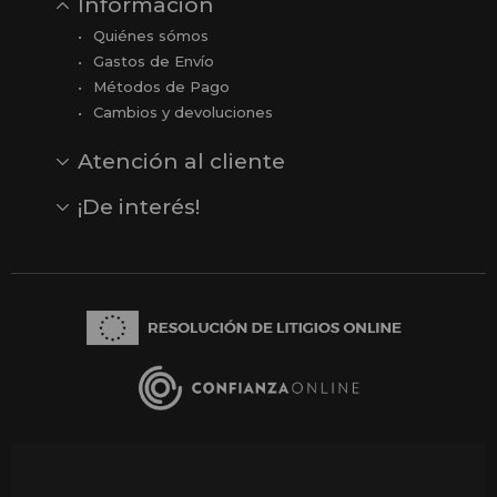
Información
Quiénes sómos
Gastos de Envío
Métodos de Pago
Cambios y devoluciones
Atención al cliente
Contacto
Opiniones
Reseñas en Google
¡De interés!
Ver todas nuestras marcas
Comprar vale regalo
Productos en oferta
Outlet