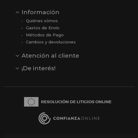
Información
Quiénes sómos
Gastos de Envío
Métodos de Pago
Cambios y devoluciones
Atención al cliente
Contacto
Opiniones
Reseñas en Google
¡De interés!
Ver todas nuestras marcas
Comprar vale regalo
Productos en oferta
Outlet