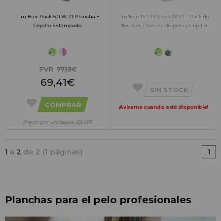
Lim Hair Pack 5.0 W 21 Plancha +
Lim Hair PC 2.0 Pack W'22 - Pack de
Cepillo Estampado
Neceser, Plancha de pelo y Cepillo
PVR:
77,13€
69,41€
SIN STOCK
COMPRAR
¡Avísame cuando esté disponible!
Precio por unidades: 69,41€
1
a
2
de 2 (1 páginas)
1
Planchas para el pelo profesionales