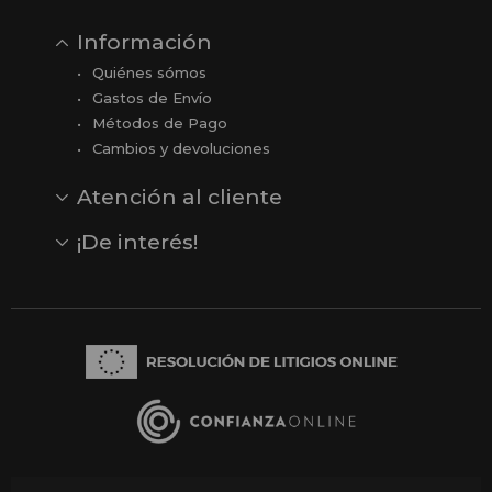
Información
Quiénes sómos
Gastos de Envío
Métodos de Pago
Cambios y devoluciones
Atención al cliente
Contacto
Opiniones
Reseñas en Google
¡De interés!
Ver todas nuestras marcas
Comprar vale regalo
Productos en oferta
Outlet