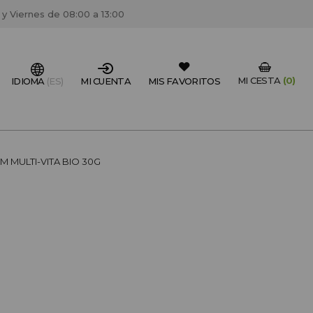
 y Viernes de 08:00 a 13:00
MI CESTA
(0)
IDIOMA
(ES)
MI CUENTA
MIS FAVORITOS
IONAL DEL SECTOR?
 MULTI-VITA BIO 30G
FESIONAL
un centro de peluquería/estétca, puedes registrarte
 descuentos y promociones exclusivas.
CREAR CUENTA PROFESIONAL