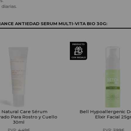
s.
diarias.
NCE ANTIEDAD SERUM MULTI-VITA BIO 30G:
PRODUCTO
CON REGALO
a Natural Care Sérum
Bell Hypoallergenic D
ado Para Rostro y Cuello
Elixir Facial 25g
30ml
PVR:
4,49€
PVR:
7,99€