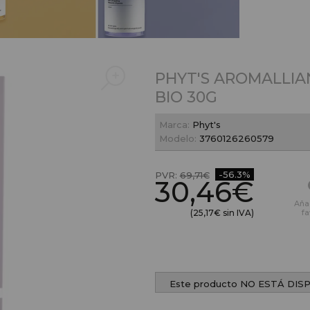
PHYT'S AROMALLIA
BIO 30G
Marca:
Phyt's
Modelo:
3760126260579
-56.3%
PVR:
69,71€
30,46€
Aña
(25,17€ sin IVA)
fa
Este producto NO ESTÁ DIS