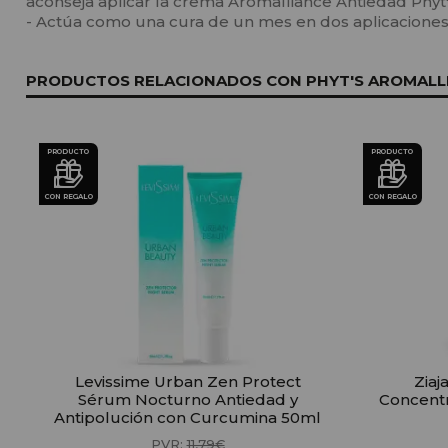
aconseja aplicar la crema Aromalliance Antiedad Phyt'
- Actúa como una cura de un mes en dos aplicaciones 
PRODUCTOS RELACIONADOS CON PHYT'S AROMALLIA
PRODUCTO
PRODUCTO
CON REGALO
CON REGALO
Levissime Urban Zen Protect
Ziaj
Sérum Nocturno Antiedad y
Concentr
Antipolución con Curcumina 50ml
PVR:
11,79€