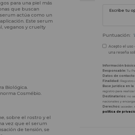
asgos para una piel más
sonas que buscan
te serum actúa como un
 aplicación. Este serum
l, veganos y cruelty
Puntuación:
Acepto el uso 
una reseña sob
Información básic
Responsable:
Tu Pe
Datos de contacto
Finalidad:
Registro d
Base jurídica en la
a Biológica.
registro para realiza
la norma Cosmébio.
Destinatarios:
no se
nacionales y encarga
Derechos:
acceder, 
política de privaci
e, sobre el rostro y el
na vez que el serum
sación de tensión, se