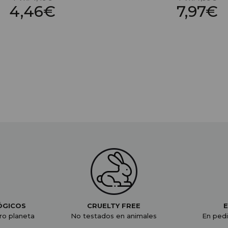
4,46€
7,97€
ÓGICOS
CRUELTY FREE
E
ro planeta
No testados en animales
En pedi