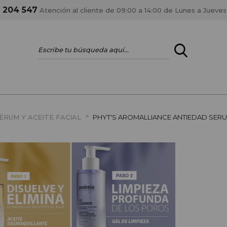
1 204 547
Atención al cliente de 09:00 a 14:00 de Lunes a Jueves
ENTRAR
¿ERES PROFES
»
ÉRUM Y ACEITE FACIAL
PHYT'S AROMALLIANCE ANTIEDAD SERUM
Registrar cuenta PRO
estar al día en los
Si eres propietario de 
anteriores.
como tal y disfrutar de