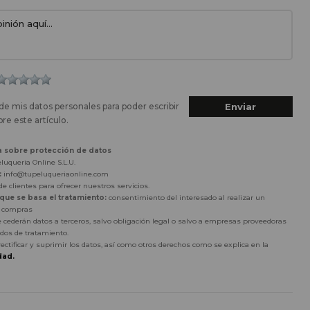
de mis datos personales para poder escribir
re este artículo.
a sobre protección de datos
luqueria Online S.L.U.
:
info@tupeluqueriaonline.com
e clientes para ofrecer nuestros servicios.
 que se basa el tratamiento:
consentimiento del interesado al realizar un
r compras
 cederán datos a terceros, salvo obligación legal o salvo a empresas proveedoras
dos de tratamiento.
rectificar y suprimir los datos, así como otros derechos como se explica en la
dad.