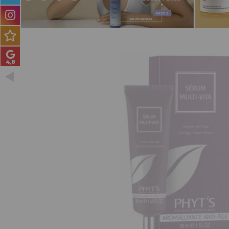
PRODUCTOS PARA
HOMBRES
MÉTODO CURLY
PACKS DE REGALO
OUTLET
BLOG