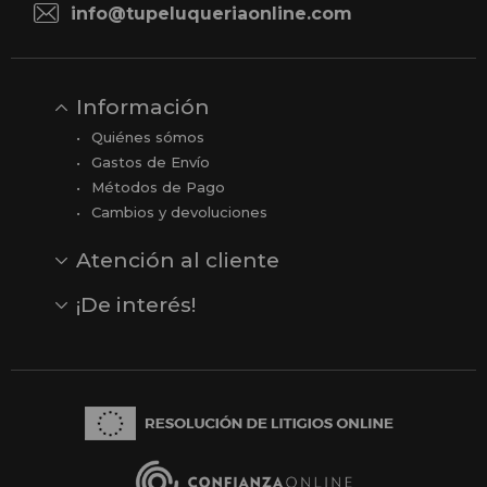
info@tupeluqueriaonline.com
Información
Quiénes sómos
Gastos de Envío
Métodos de Pago
Cambios y devoluciones
Atención al cliente
Contacto
Opiniones
Reseñas en Google
¡De interés!
Ver todas nuestras marcas
Comprar vale regalo
Productos en oferta
Outlet