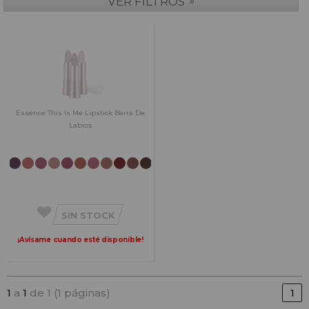
»
VER FILTROS
Essence This Is Me Lipstick Barra De
Labios
SIN STOCK
¡Avísame cuando esté disponible!
1
a
1
de 1 (1 páginas)
1