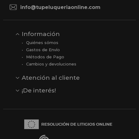
info@tupeluqueriaonline.com
Información
Quiénes sómos
Gastos de Envío
Métodos de Pago
Cambios y devoluciones
Atención al cliente
Contacto
Opiniones
Reseñas en Google
¡De interés!
Ver todas nuestras marcas
Comprar vale regalo
Productos en oferta
Outlet