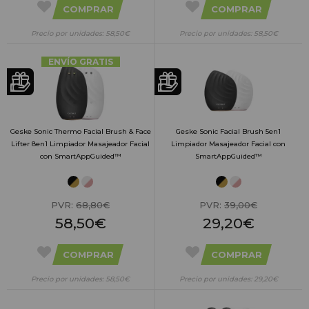
COMPRAR
COMPRAR
Precio por unidades: 58,50€
Precio por unidades: 58,50€
ENVÍO GRATIS
Geske Sonic Thermo Facial Brush & Face
Geske Sonic Facial Brush 5en1
Lifter 8en1 Limpiador Masajeador Facial
Limpiador Masajeador Facial con
con SmartAppGuided™
SmartAppGuided™
PVR:
68,80€
PVR:
39,00€
58,50€
29,20€
COMPRAR
COMPRAR
Precio por unidades: 58,50€
Precio por unidades: 29,20€