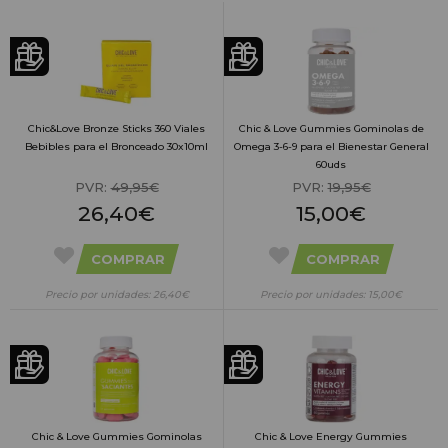
Chic&Love Bronze Sticks 360 Viales
Chic & Love Gummies Gominolas de
Bebibles para el Bronceado 30x10ml
Omega 3-6-9 para el Bienestar General
60uds
PVR:
49,95€
PVR:
19,95€
26,40€
15,00€
COMPRAR
COMPRAR
Precio por unidades: 26,40€
Precio por unidades: 15,00€
Chic & Love Gummies Gominolas
Chic & Love Energy Gummies