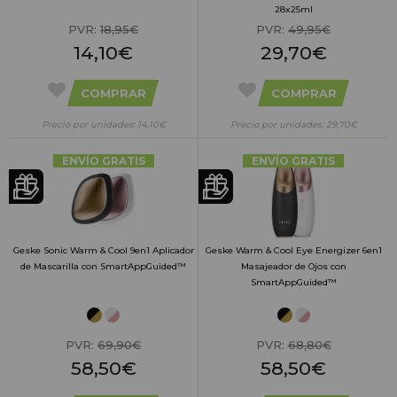
28x25ml
PVR:
18,95€
PVR:
49,95€
14,10€
29,70€
COMPRAR
COMPRAR
Precio por unidades: 14,10€
Precio por unidades: 29,70€
ENVÍO GRATIS
ENVÍO GRATIS
Geske Sonic Warm & Cool 9en1 Aplicador
Geske Warm & Cool Eye Energizer 6en1
de Mascarilla con SmartAppGuided™
Masajeador de Ojos con
SmartAppGuided™
PVR:
69,90€
PVR:
68,80€
58,50€
58,50€