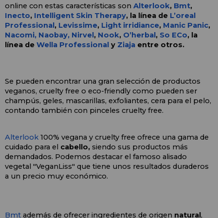
online con estas características son
Alterlook
, 
Bmt
,
Inecto
, 
Intelligent Skin Therapy
, la línea de 
L’oreal 
Professional
, 
Levissime
, 
Light irridiance
, 
Manic Panic
, 
Nacomi, 
Naobay,
Nirvel
, 
Nook
, 
O’herbal
, 
So ECo
, la 
línea de 
Wella Professional
 y 
Ziaja
 entre otros.
Se pueden encontrar una gran selección de productos 
veganos, cruelty free o eco-friendly 
como pueden ser 
champús, geles, mascarillas, exfoliantes, cera para el pelo, 
contando también con pinceles cruelty free.
Alterlook 
100% vegana y cruelty free ofrece una gama de 
cuidado para el 
cabello,
 siendo sus productos más 
demandados. Podemos destacar el famoso alisado 
vegetal "VeganLiss" que tiene unos resultados duraderos 
a un precio muy económico.
Bmt 
además de ofrecer ingredientes de origen 
natural
, 