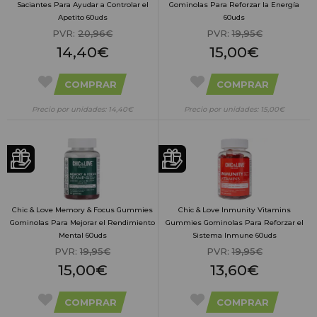
Saciantes Para Ayudar a Controlar el
Gominolas Para Reforzar la Energía
Apetito 60uds
60uds
PVR:
20,96€
PVR:
19,95€
14,40€
15,00€
COMPRAR
COMPRAR
Precio por unidades: 14,40€
Precio por unidades: 15,00€
Chic & Love Memory & Focus Gummies
Chic & Love Inmunity Vitamins
Gominolas Para Mejorar el Rendimiento
Gummies Gominolas Para Reforzar el
Mental 60uds
Sistema Inmune 60uds
PVR:
19,95€
PVR:
19,95€
15,00€
13,60€
COMPRAR
COMPRAR