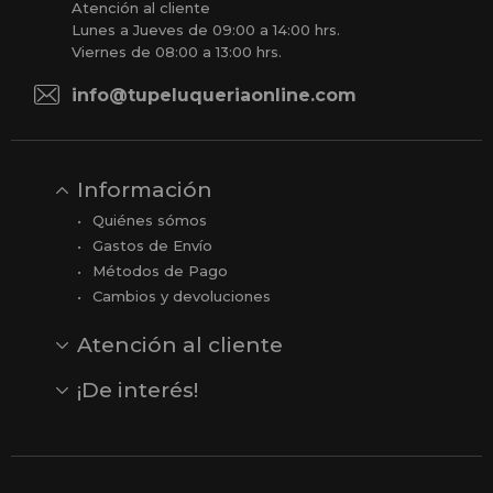
Atención al cliente
Lunes a Jueves de 09:00 a 14:00 hrs.
Viernes de 08:00 a 13:00 hrs.
info@tupeluqueriaonline.com
Información
Quiénes sómos
Gastos de Envío
Métodos de Pago
Cambios y devoluciones
Atención al cliente
Contacto
Opiniones
Reseñas en Google
¡De interés!
Ver todas nuestras marcas
Comprar vale regalo
Productos en oferta
Outlet