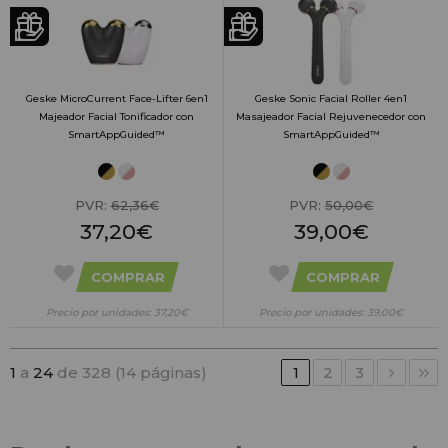
Geske MicroCurrent Face-Lifter 6en1
Geske Sonic Facial Roller 4en1
Majeador Facial Tonificador con
Masajeador Facial Rejuvenecedor con
SmartAppGuided™
SmartAppGuided™
PVR:
62,36€
PVR:
50,00€
37,20€
39,00€
COMPRAR
COMPRAR
Precio por unidades: 37,20€
Precio por unidades: 39,00€
1
a
24
de 328 (14 páginas)
1
2
3