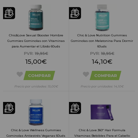
Chic&Love Sexual Booster Hombre
Chic & Love Nutrition Gummies
Gummies Gominolas con Vitaminas
Gominolas con Melatonina Para Dormir
para Aumentar el Líbido 60uds
60uds
PVR:
19,95€
PVR:
18,95€
15,00€
14,10€
COMPRAR
COMPRAR
Precio por unidades: 15,00€
Precio por unidades: 14,10€
Chic & Love Wellness Gummies
Chic & Love 360º Hair Formula
Gominolas Antiestrés Veganas 60uds
Vitaminas Bebibles Para el Cabello