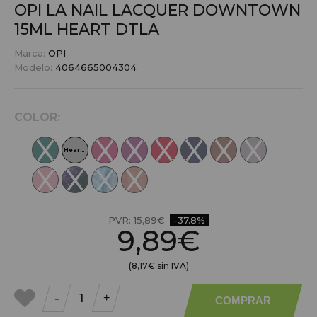
OPI LA NAIL LACQUER DOWNTOWN
15ML
HEART DTLA
Marca:
OPI
Modelo:
4064665004304
COLOR:
Heart DTLA
PVR:
15,89€
-37.8%
9,89€
(8,17€ sin IVA)
-
+
COMPRAR
a mis