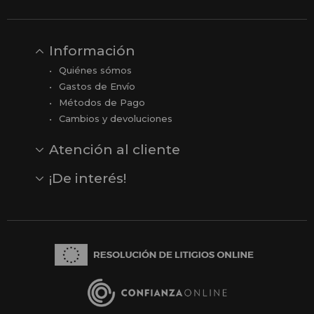
Información
Quiénes sómos
Gastos de Envío
Métodos de Pago
Cambios y devoluciones
Atención al cliente
Contacto
Opiniones
Reseñas en Google
¡De interés!
Ver todas nuestras marcas
Comprar vale regalo
Productos en oferta
Outlet