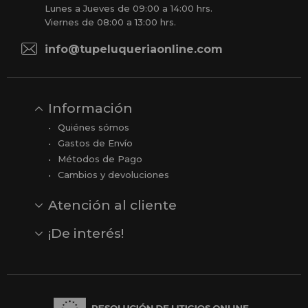
Lunes a Jueves de 09:00 a 14:00 hrs.
Viernes de 08:00 a 13:00 hrs.
info@tupeluqueriaonline.com
Información
Quiénes sómos
Gastos de Envío
Métodos de Pago
Cambios y devoluciones
Atención al cliente
Contacto
Opiniones
Reseñas en Google
¡De interés!
Ver todas nuestras marcas
Comprar vale regalo
Productos en oferta
Outlet