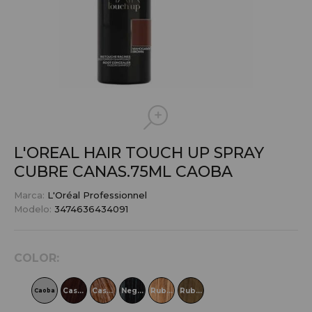
L'OREAL HAIR TOUCH UP SPRAY
CUBRE CANAS.75ML
CAOBA
Marca:
L'Oréal Professionnel
Modelo:
3474636434091
COLOR:
Castaño
Castaño Claro
Negro
Rubio Calido
Rubio Oscuro
Caoba