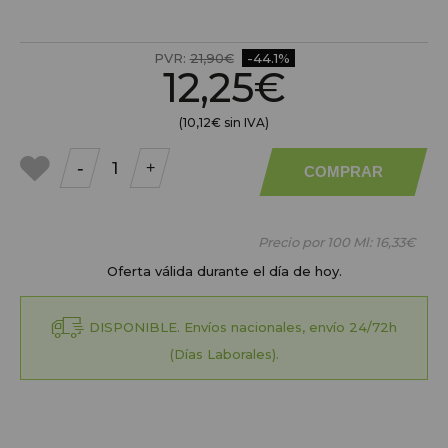
PVR:
21,90€
-44.1%
12,25€
(10,12€ sin IVA)
-
+
COMPRAR
a mis
favoritos
Precio por 100 Ml:
16,33€
Oferta válida durante el día de hoy.
DISPONIBLE. Envíos nacionales, envío 24/72h
(Días Laborales).