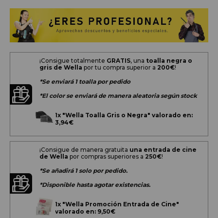
¡Consigue totalmente
GRATIS
, una
toalla negra o
gris de Wella
por tu compra superior a
200
€
!
*Se enviará 1 toalla por pedido
*El color se enviará de manera aleatoria según stock
1x
"Wella Toalla Gris o Negra" valorado en:
3,94€
¡Consigue de manera gratuita
una entrada de cine
de Wella
por compras superiores a
250€
!
*Se añadirá 1 solo por pedido.
*Disponible hasta agotar existencias.
1x
"Wella Promoción Entrada de Cine"
valorado en: 9,50€