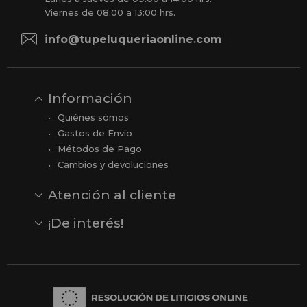
Viernes de 08:00 a 13:00 hrs.
info@tupeluqueriaonline.com
Información
Quiénes sómos
Gastos de Envío
Métodos de Pago
Cambios y devoluciones
Atención al cliente
Contacto
Opiniones
Reseñas en Google
¡De interés!
Ver todas nuestras marcas
Comprar vale regalo
Productos en oferta
Outlet