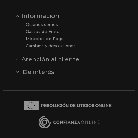
Información
Quiénes sómos
Gastos de Envío
Métodos de Pago
Cambios y devoluciones
Atención al cliente
Contacto
Opiniones
Reseñas en Google
¡De interés!
Ver todas nuestras marcas
Comprar vale regalo
Productos en oferta
Outlet