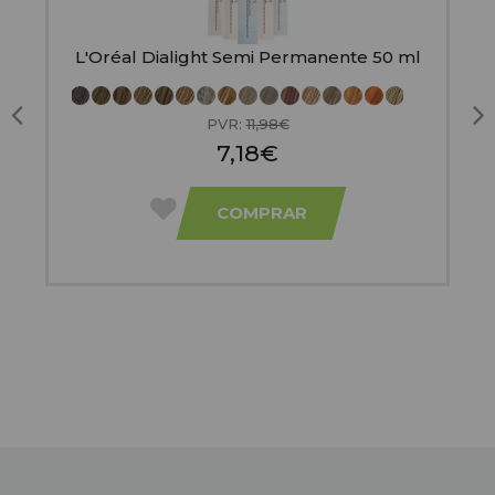
L'Oréal Dialight Semi Permanente 50 ml
ni
PVR:
11,98€
7,18€
COMPRAR