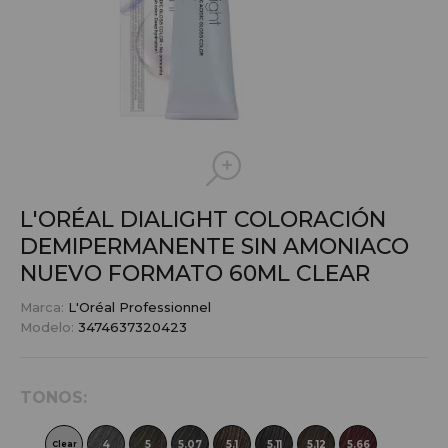
L'ORÉAL DIALIGHT COLORACIÓN
DEMIPERMANENTE SIN AMONIACO
NUEVO FORMATO 60ML
CLEAR
Marca:
L'Oréal Professionnel
Modelo:
3474637320423
TONOS:
8
4
5
5.07
5.1
5.11
5.12
5.66
6.45
Clear