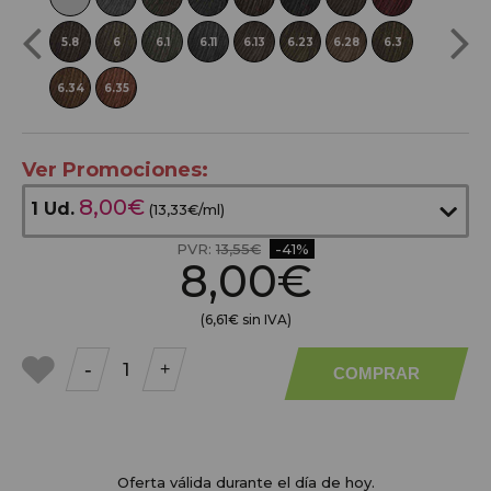
5.8
6
6.1
6.11
6.13
6.23
6.28
6.3
7.23
6.34
6.35
Ver Promociones:
8,00€
1 Ud.
(
13,33€
/ml)
PVR:
13,55€
-41%
8,00€
(6,61€ sin IVA)
-
+
COMPRAR
a mis
favoritos
Oferta válida durante el día de hoy.