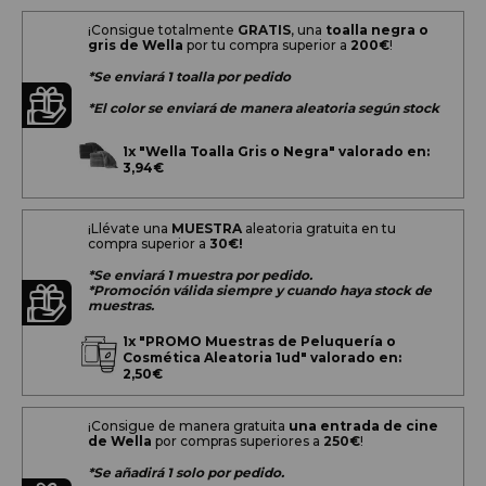
¡Consigue totalmente
GRATIS
, una
toalla negra o
gris de Wella
por tu compra superior a
200
€
!
*Se enviará 1 toalla por pedido
*El color se enviará de manera aleatoria según stock
1x
"Wella Toalla Gris o Negra" valorado en:
3,94€
¡Llévate una
MUESTRA
aleatoria gratuita en tu
compra superior a
30€!
*Se enviará 1 muestra por pedido.
*Promoción válida siempre y cuando haya stock de
muestras.
1x
"PROMO Muestras de Peluquería o
Cosmética Aleatoria 1ud" valorado en:
2,50€
¡Consigue de manera gratuita
una entrada de cine
de Wella
por compras superiores a
250€
!
*Se añadirá 1 solo por pedido.