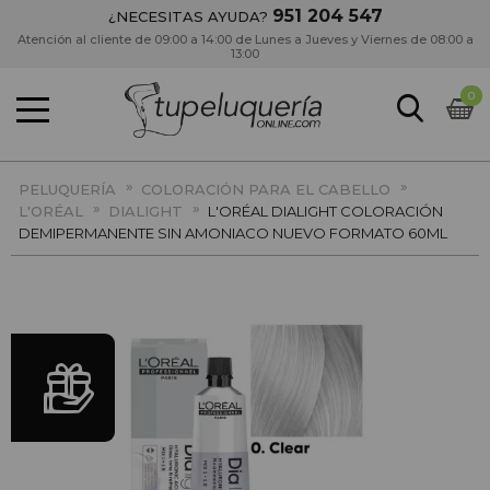
951 204 547
¿NECESITAS AYUDA?
Atención al cliente de 09:00 a 14:00 de Lunes a Jueves y Viernes de 08:00 a
13:00
0
»
»
PELUQUERÍA
COLORACIÓN PARA EL CABELLO
»
»
L'ORÉAL
DIALIGHT
L'ORÉAL DIALIGHT COLORACIÓN
DEMIPERMANENTE SIN AMONIACO NUEVO FORMATO 60ML