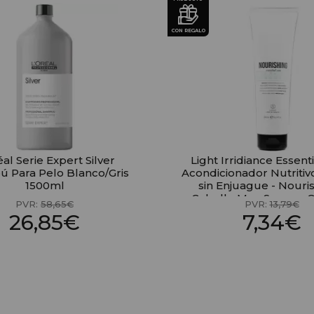
CON REGALO
éal Serie Expert Silver
Light Irridiance Essent
 Para Pelo Blanco/Gris
Acondicionador Nutritiv
1500ml
sin Enjuague - Nouris
Cabello Muy Secos y 
PVR:
58,65€
PVR:
13,79€
250ml
26,85€
7,34€