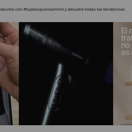
oductos
con #tupeluqueriaonline
y decubre todas las tendencias