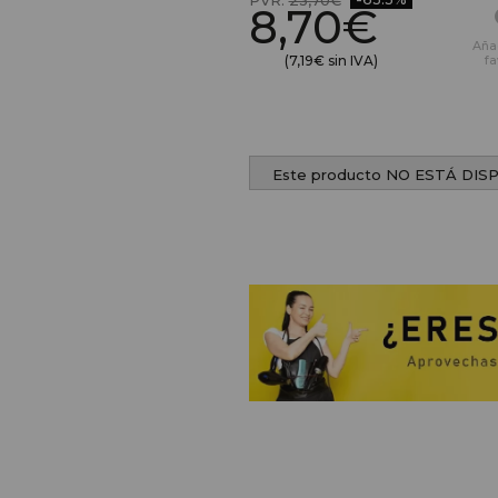
PVR:
23,70€
8,70€
Aña
(7,19€ sin IVA)
fa
Este producto NO ESTÁ DIS