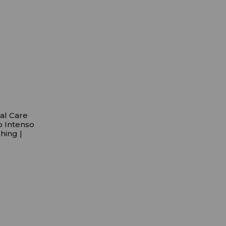
ial Care
o Intenso
hing |
Crespos