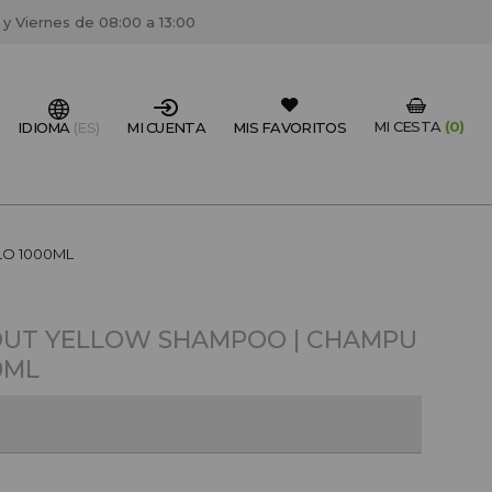
 y Viernes de 08:00 a 13:00
MI CESTA
(0)
IDIOMA
(ES)
MI CUENTA
MIS FAVORITOS
IONAL DEL SECTOR?
LO 1000ML
FESIONAL
un centro de peluquería/estétca, puedes registrarte
 OUT YELLOW SHAMPOO | CHAMPU
 descuentos y promociones exclusivas.
0ML
CREAR CUENTA PROFESIONAL