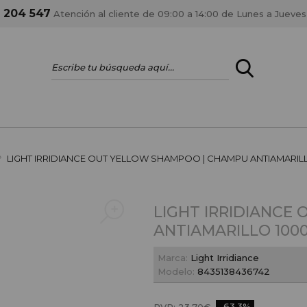
1 204 547
Atención al cliente de 09:00 a 14:00 de Lunes a Jueves
ENTRAR
¿ERES PROFES
»
LIGHT IRRIDIANCE OUT YELLOW SHAMPOO | CHAMPU ANTIAMARIL
Registrar cuenta PRO
estar al día en los
Si eres propietario de 
LIGHT IRRIDIANCE
anteriores.
como tal y disfrutar de
ANTIAMARILLO 100
Marca:
Light Irridiance
Modelo:
8435138436742
-63.3%