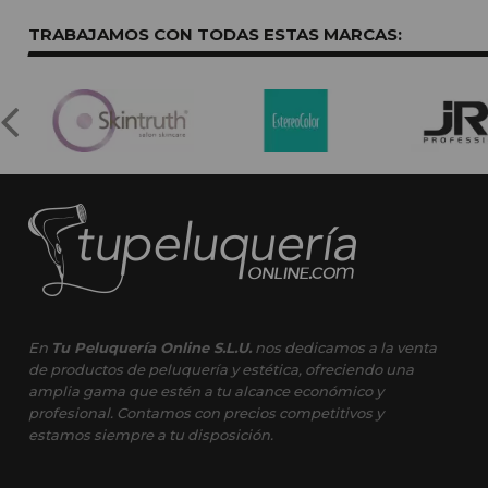
TRABAJAMOS CON TODAS ESTAS
MARCAS:
En
Tu Peluquería Online S.L.U.
nos dedicamos a la venta
de productos de peluquería y estética, ofreciendo una
amplia gama que estén a tu alcance económico y
profesional. Contamos con precios competitivos y
estamos siempre a tu disposición.