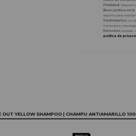
Finalidad:
Registro d
Base jurídica en la
registro para realiza
Destinatarios:
no se
nacionales y encarga
Derechos:
acceder, 
política de privaci
E OUT YELLOW SHAMPOO | CHAMPU ANTIAMARILLO 100
PRODUCTO