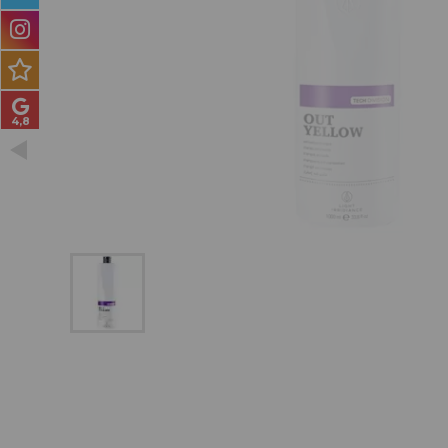
PRODUCTOS PARA
HOMBRES
MÉTODO CURLY
PACKS DE REGALO
OUTLET
BLOG