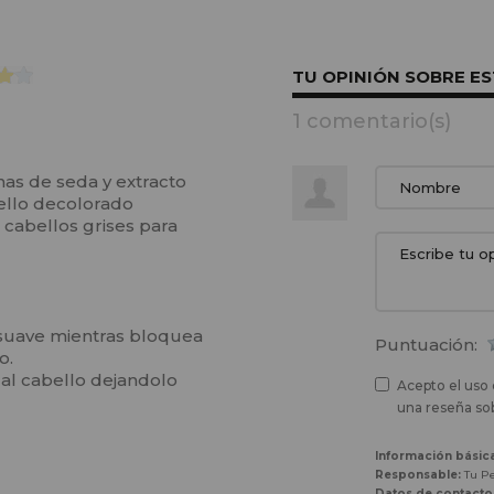
TU OPINIÓN SOBRE E
1 comentario(s)
nas de seda y extracto
bello decolorado
 cabellos grises para
 suave mientras bloquea
Puntuación:
o.
 al cabello dejandolo
Acepto el uso 
una reseña sob
Información básic
Responsable:
Tu Pe
Datos de contacto