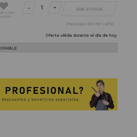
-
+
SIN STOCK
dir
a mis
voritos
Precio por 100 Ml:
0,87€
Oferta válida durante el día de hoy.
PONIBLE