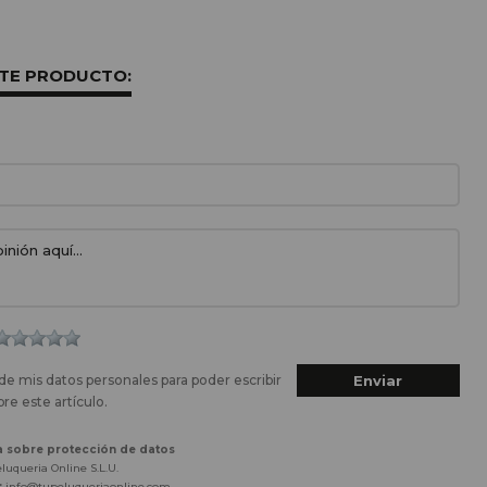
STE PRODUCTO:
de mis datos personales para poder escribir
re este artículo.
a sobre protección de datos
luqueria Online S.L.U.
:
info@tupeluqueriaonline.com