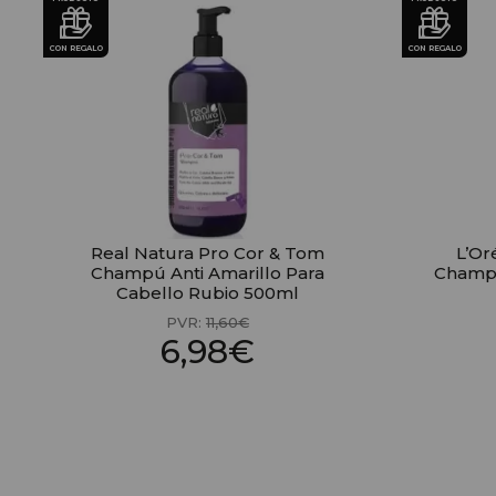
CON REGALO
CON REGALO
Real Natura Pro Cor & Tom
L’Or
Champú Anti Amarillo Para
Champú
Cabello Rubio 500ml
PVR:
11,60€
6,98€