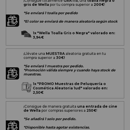
¡Consigue totalmente
GRATIS
, una
toalla negra o
gris de Wella
por tu compra superior a
200
€
!
*Se enviará 1 toalla por pedido
*El color se enviará de manera aleatoria según stock
1x
"Wella Toalla Gris o Negra" valorado en:
3,94€
¡Llévate una
MUESTRA
aleatoria gratuita en tu
compra superior a
30€!
*Se enviará 1 muestra por pedido.
*Promoción válida siempre y cuando haya stock de
muestras.
1x
"PROMO Muestras de Peluquería o
Cosmética Aleatoria 1ud" valorado en:
2,50€
¡Consigue de manera gratuita
una entrada de cine
de Wella
por compras superiores a
250€
!
*Se añadirá 1 solo por pedido.
*Disponible hasta agotar existencias.