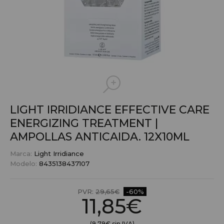
LIGHT IRRIDIANCE EFFECTIVE CARE
ENERGIZING TREATMENT |
AMPOLLAS ANTICAIDA. 12X10ML
Marca:
Light Irridiance
Modelo:
8435138437107
PVR:
29,65€
-60%
11,85€
(9,79€ sin IVA)