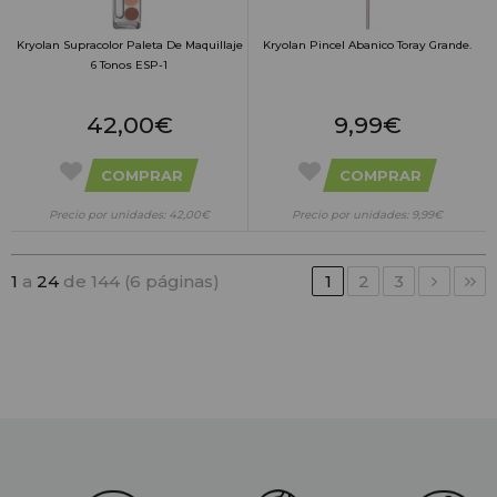
Kryolan Supracolor Paleta De Maquillaje
Kryolan Pincel Abanico Toray Grande.
6 Tonos ESP-1
42,00€
9,99€
COMPRAR
COMPRAR
Precio por unidades: 42,00€
Precio por unidades: 9,99€
1
a
24
de 144 (6 páginas)
1
2
3