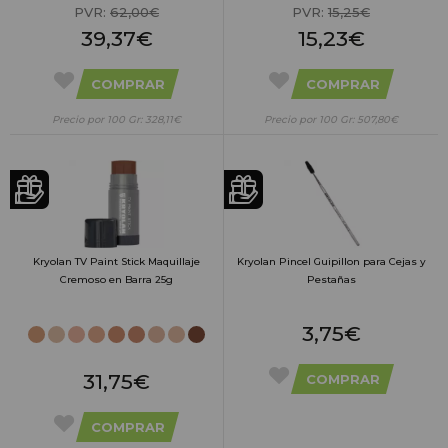
PVR:
62,00€
PVR:
15,25€
39,37€
15,23€
COMPRAR
COMPRAR
Precio por 100 Gr: 328,11€
Precio por 100 Gr: 507,80€
Kryolan TV Paint Stick Maquillaje
Kryolan Pincel Guipillon para Cejas y
Cremoso en Barra 25g
Pestañas
3,75€
31,75€
COMPRAR
COMPRAR