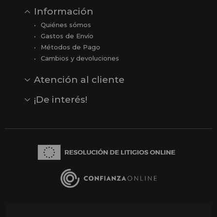
Información
Quiénes sómos
Gastos de Envío
Métodos de Pago
Cambios y devoluciones
Atención al cliente
Contacto
Opiniones
Reseñas en Google
¡De interés!
Ver todas nuestras marcas
Comprar vale regalo
Productos en oferta
Outlet