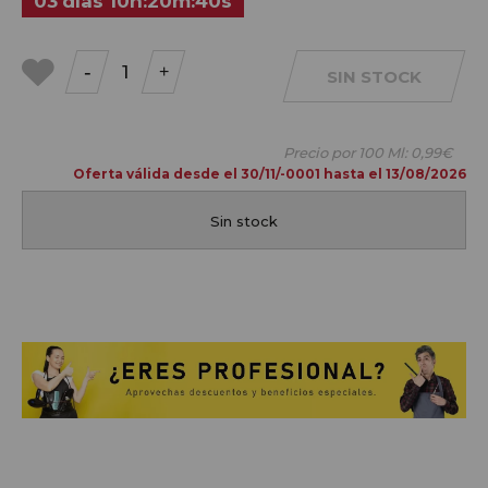
03
días
10
h
:
20
m
:
39
s
-
+
SIN STOCK
a mis
favoritos
Precio por 100 Ml:
0,99€
Oferta válida desde el 30/11/-0001 hasta el 13/08/2026
Sin stock