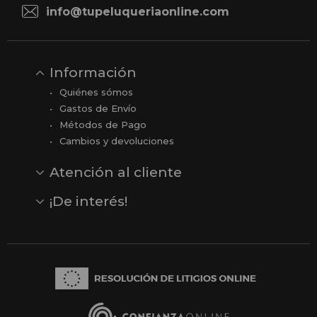
info@tupeluqueriaonline.com
Información
Quiénes sómos
Gastos de Envío
Métodos de Pago
Cambios y devoluciones
Atención al cliente
Contacto
Opiniones
Reseñas en Google
¡De interés!
Ver todas nuestras marcas
Comprar vale regalo
Productos en oferta
Outlet