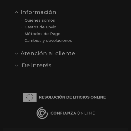
Información
Quiénes sómos
Gastos de Envío
Métodos de Pago
Cambios y devoluciones
Atención al cliente
Contacto
Opiniones
Reseñas en Google
¡De interés!
Ver todas nuestras marcas
Comprar vale regalo
Productos en oferta
Outlet