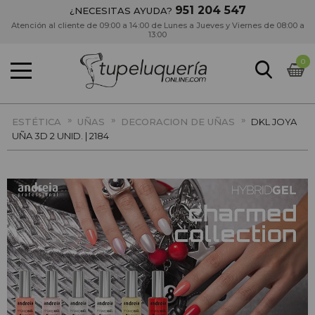
951 204 547
¿NECESITAS AYUDA?
Atención al cliente de 09:00 a 14:00 de Lunes a Jueves y Viernes de 08:00 a
13:00
0
»
»
»
ESTÉTICA
UÑAS
DECORACION DE UÑAS
DKL JOYA
UÑA 3D 2 UNID. | 2184