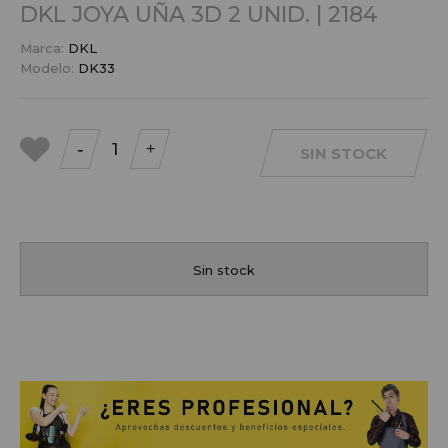
DKL JOYA UÑA 3D 2 UNID. | 2184
Marca:
DKL
Modelo:
DK33
-
+
SIN STOCK
a mis
favoritos
Sin stock