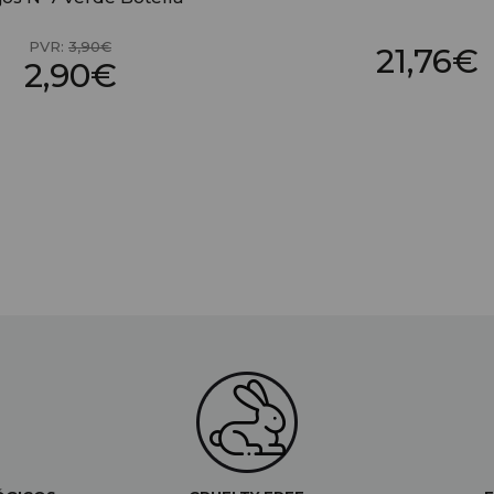
PVR:
3,90€
21,76€
2,90€