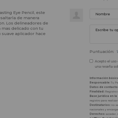
ting Eye Pencil, este
resaltarla de manera
on. Los delineadores de
 mas delicado con tu
u suave aplicador hace
Puntuación:
Acepto el uso 
una reseña sob
Información básic
Responsable:
Tu Pe
Datos de contacto
Finalidad:
Registro d
Base jurídica en la
registro para realiza
Destinatarios:
no se
nacionales y encarga
Derechos:
acceder, 