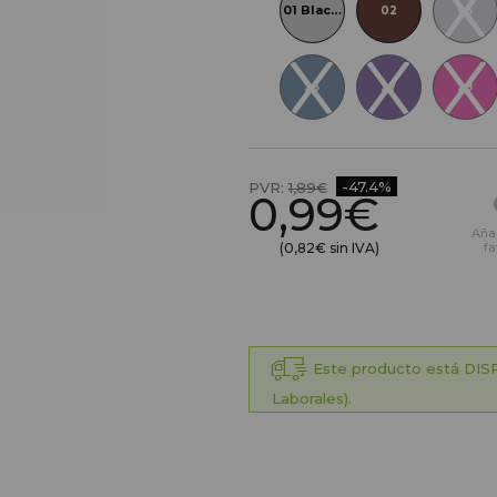
01 Black Fever
02
05
26
27
28
-47.4%
PVR:
1,89€
0,99€
Aña
(0,82€ sin IVA)
fa
Este producto está DISP
Laborales).