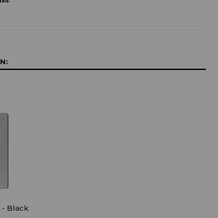
dad.
N:
 - Black