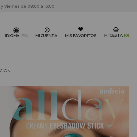
 y Viernes de 08:00 a 13:00
MI CESTA
(0)
IDIOMA
(ES)
MI CUENTA
MIS FAVORITOS
IONAL DEL SECTOR?
ACION
FESIONAL
un centro de peluquería/estétca, puedes registrarte
 descuentos y promociones exclusivas.
CREAR CUENTA PROFESIONAL