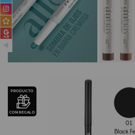
PRODUCTOS PARA
HOMBRES
MÉTODO CURLY
PACKS DE REGALO
OUTLET
BLOG
PRODUCTO
CON REGALO