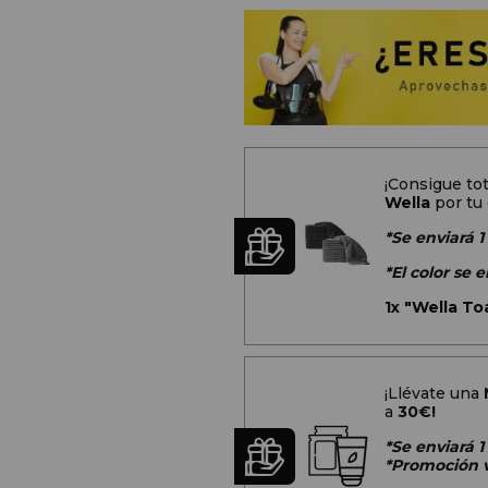
¡Consigue t
Wella
por tu
*Se enviará 1
*El color se
1x
"Wella Toa
¡Llévate una
a
30€!
*Se enviará 
*Promoción v