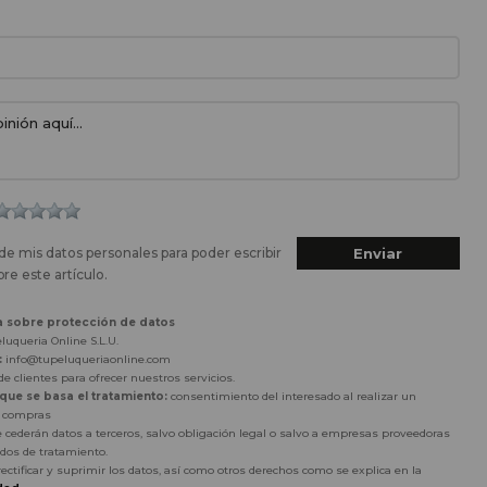
de mis datos personales para poder escribir
re este artículo.
a sobre protección de datos
luqueria Online S.L.U.
:
info@tupeluqueriaonline.com
e clientes para ofrecer nuestros servicios.
 que se basa el tratamiento:
consentimiento del interesado al realizar un
r compras
 cederán datos a terceros, salvo obligación legal o salvo a empresas proveedoras
dos de tratamiento.
rectificar y suprimir los datos, así como otros derechos como se explica en la