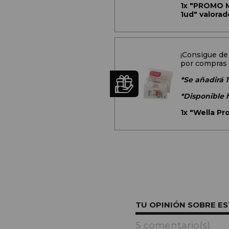
1x
"PROMO Mu
1ud" valorad
¡Consigue de
por compras 
*Se añadirá 1
*Disponible 
1x
"Wella Pr
TU OPINIÓN SOBRE E
5 comentario(s)