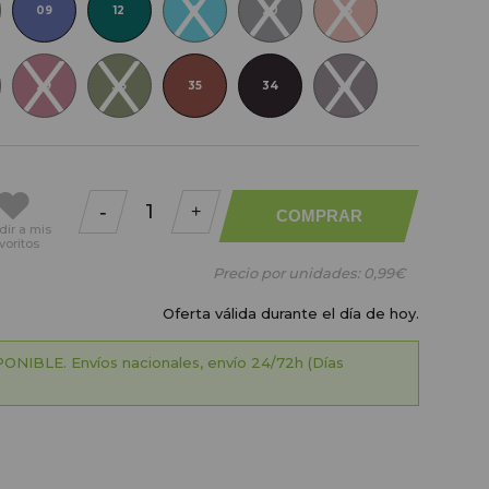
09
12
17
20
25
29
36
35
34
37
-
+
COMPRAR
dir
a mis
voritos
Precio por unidades:
0,99€
Oferta válida durante el día de hoy.
ONIBLE. Envíos nacionales, envío 24/72h (Días