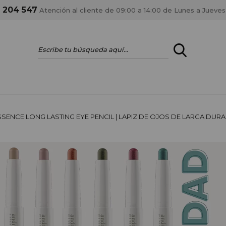
1 204 547
Atención al cliente de 09:00 a 14:00 de Lunes a Jueves
ENTRAR
¿ERES PROFES
SSENCE LONG LASTING EYE PENCIL | LAPIZ DE OJOS DE LARGA DUR
Registrar cuenta PRO
estar al día en los
Si eres propietario de 
anteriores.
como tal y disfrutar de