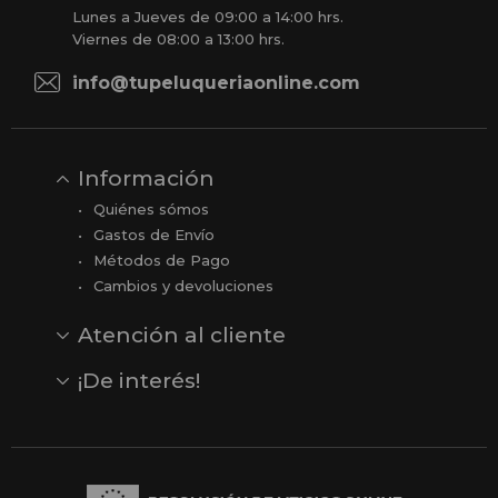
Lunes a Jueves de 09:00 a 14:00 hrs.
Viernes de 08:00 a 13:00 hrs.
info@tupeluqueriaonline.com
Información
Quiénes sómos
Gastos de Envío
Métodos de Pago
Cambios y devoluciones
Atención al cliente
Contacto
Opiniones
Reseñas en Google
¡De interés!
Ver todas nuestras marcas
Comprar vale regalo
Productos en oferta
Outlet