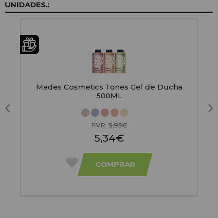
UNIDADES.:
Mades Cosmetics Tones Gel de Ducha
500ML
PVR:
5,95€
5,34€
COMPRAR