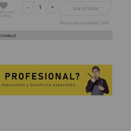
-
+
SIN STOCK
dir
a mis
voritos
Precio por unidades:
1,51€
PONIBLE