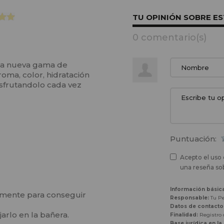
TU OPINIÓN SOBRE E
0 comentario(s)
 la nueva gama de
ma, color, hidratación
isfrutandolo cada vez
Puntuación:
Acepto el uso 
una reseña sob
Información básic
temente para conseguir
Responsable:
Tu Pe
Datos de contacto
jarlo en la bañera.
Finalidad:
Registro d
Base jurídica en la