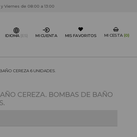
 y Viernes de 08:00 a 13:00
MI CESTA
(0)
IDIOMA
(ES)
MI CUENTA
MIS FAVORITOS
IONAL DEL SECTOR?
BAÑO CEREZA 6 UNIDADES.
FESIONAL
un centro de peluquería/estétca, puedes registrarte
BAÑO CEREZA. BOMBAS DE BAÑO
 descuentos y promociones exclusivas.
S.
CREAR CUENTA PROFESIONAL