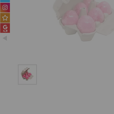
PRODUCTOS PARA
HOMBRES
MÉTODO CURLY
PACKS DE REGALO
OUTLET
BLOG