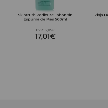
Skintruth Pedicure Jabón sin
Ziaja D
Espuma de Pies 500ml
PVR:
17,05€
17,01€