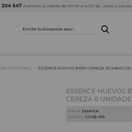
1 204 547
Atención al cliente de 09:00 a 14:00 de Lunes a Jueves
ENTRAR
¿ERES PROFES
»
IEZA CORPORAL
ESSENCE HUEVOS BAÑO CEREZA. BOMBAS DE 
Registrar cuenta PRO
estar al día en los
Si eres propietario de 
ESSENCE HUEVOS 
anteriores.
como tal y disfrutar de
CEREZA 6 UNIDADE
Marca:
Essence
Modelo:
CCHB-014