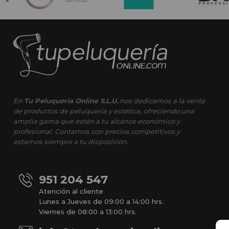
En
Tu Peluquería Online S.L.U.
nos dedicamos a la venta
de productos de peluquería y estética, ofreciendo una
amplia gama que estén a tu alcance económico y
profesional. Contamos con precios competitivos y
estamos siempre a tu disposición.
951 204 547
Atención al cliente
Lunes a Jueves de 09:00 a 14:00 hrs.
Viernes de 08:00 a 13:00 hrs.