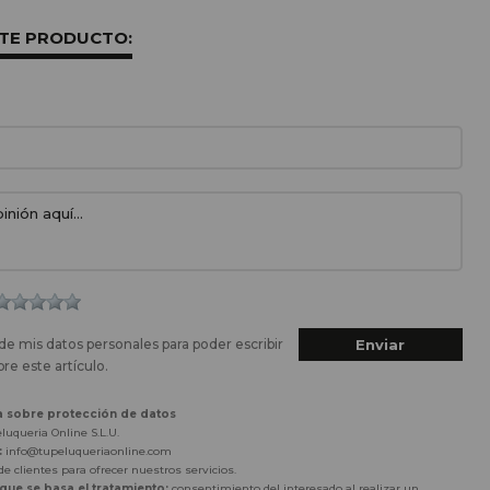
STE PRODUCTO:
de mis datos personales para poder escribir
re este artículo.
a sobre protección de datos
luqueria Online S.L.U.
:
info@tupeluqueriaonline.com
e clientes para ofrecer nuestros servicios.
 que se basa el tratamiento:
consentimiento del interesado al realizar un