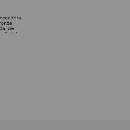
onceadora
ronze
 Gel de
a Facial