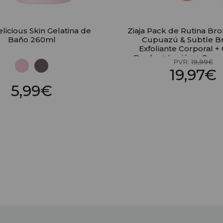
elicious Skin Gelatina de
Ziaja Pack de Rutina Br
Baño 260ml
Cupuazú & Subtle B
Exfoliante Corporal +
Ducha + Loción + Crem
PVR:
19,99€
19,97€
5,99€