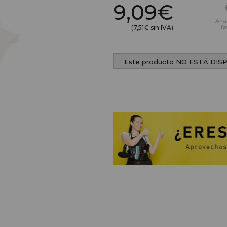
9,09€
Aña
(7,51€ sin IVA)
fa
Este producto NO ESTÁ DIS