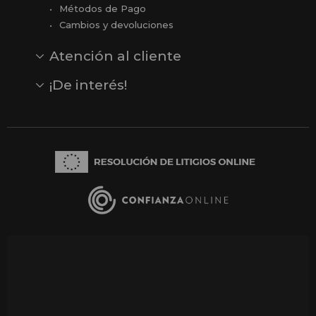
Métodos de Pago
Cambios y devoluciones
Atención al cliente
Contacto
Opiniones
Reseñas en Google
¡De interés!
Ver todas nuestras marcas
Comprar vale regalo
Productos en oferta
Outlet