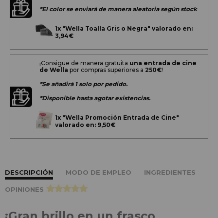
*El color se enviará de manera aleatoria según stock
1x
"Wella Toalla Gris o Negra" valorado en:
3,94€
¡Consigue de manera gratuita
una entrada de cine
de Wella
por compras superiores a
250€
!
*Se añadirá 1 solo por pedido.
*Disponible hasta agotar existencias.
1x
"Wella Promoción Entrada de Cine"
valorado en: 9,50€
DESCRIPCIÓN
MODO DE EMPLEO
INGREDIENTES
OPINIONES
>
¡Gran brillo en un frasco