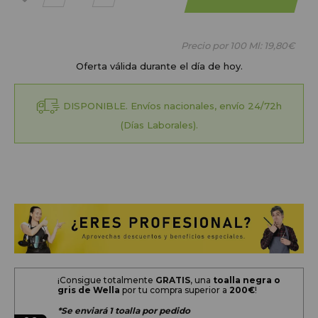
a mis
favoritos
Precio por 100 Ml:
19,80€
Oferta válida durante el día de hoy.
DISPONIBLE. Envíos nacionales, envío 24/72h
(Días Laborales).
¡Consigue totalmente
GRATIS
, una
toalla negra o
gris de Wella
por tu compra superior a
200
€
!
*Se enviará 1 toalla por pedido