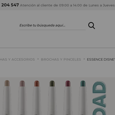
1 204 547
Atención al cliente de 09:00 a 14:00 de Lunes a Jueves
ENTRAR
¿ERES PROFES
»
»
HAS Y ACCESORIOS
BROCHAS Y PINCELES
ESSENCE DISNE
Registrar cuenta PRO
estar al día en los
Si eres propietario de 
anteriores.
como tal y disfrutar de