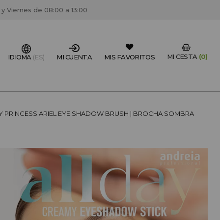
 y Viernes de 08:00 a 13:00
MI CESTA
(0)
IDIOMA
(ES)
MI CUENTA
MIS FAVORITOS
IONAL DEL SECTOR?
Y PRINCESS ARIEL EYE SHADOW BRUSH | BROCHA SOMBRA
FESIONAL
un centro de peluquería/estétca, puedes registrarte
 descuentos y promociones exclusivas.
CREAR CUENTA PROFESIONAL