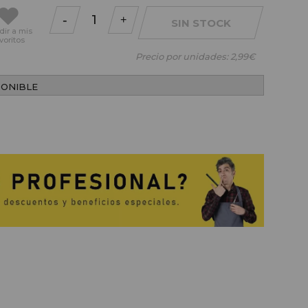
-
+
SIN STOCK
dir
a mis
voritos
Precio por unidades:
2,99€
PONIBLE