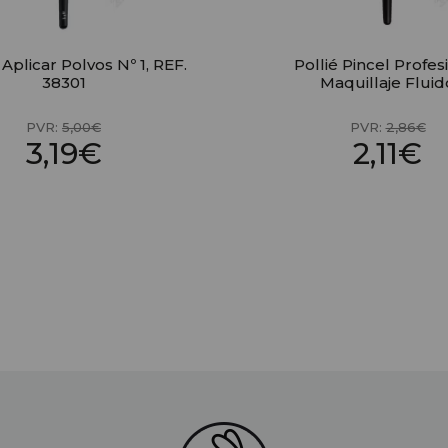
Aplicar Polvos Nº 1, REF.
Pollié Pincel Profes
38301
Maquillaje Fluid
PVR:
5,00€
PVR:
2,86€
3,19€
2,11€