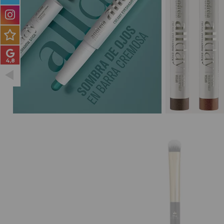
PRODUCTOS PARA
HOMBRES
MÉTODO CURLY
PACKS DE REGALO
OUTLET
BLOG