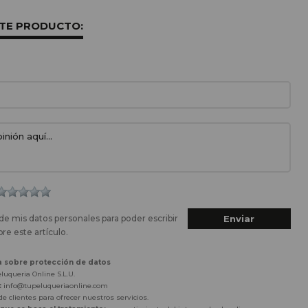
STE PRODUCTO:
de mis datos personales para poder escribir
re este artículo.
a sobre protección de datos
luqueria Online S.L.U.
:
info@tupeluqueriaonline.com
e clientes para ofrecer nuestros servicios.