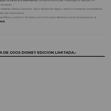
 que se basa el tratamiento:
consentimiento del interesado al realizar un
r compras
 cederán datos a terceros, salvo obligación legal o salvo a empresas proveedoras
dos de tratamiento.
rectificar y suprimir los datos, así como otros derechos como se explica en la
dad.
DE OJOS DISNEY EDICION LIMITADA.: