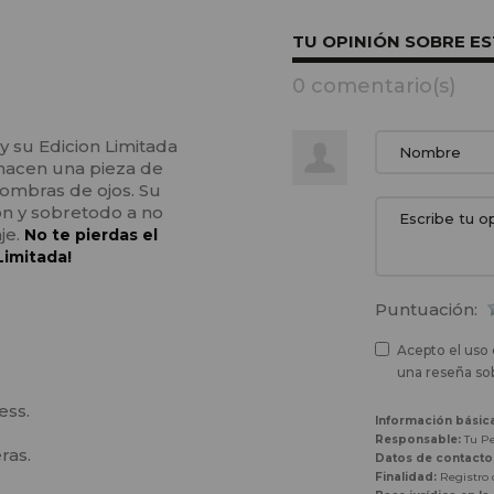
TU OPINIÓN SOBRE E
0 comentario(s)
 su Edicion Limitada
 hacen una pieza de
sombras de ojos. Su
n y sobretodo a no
je.
No te pierdas el
Limitada!
Puntuación:
Acepto el uso 
una reseña sob
ess.
Información básic
Responsable:
Tu Pe
ras.
Datos de contacto
Finalidad:
Registro d