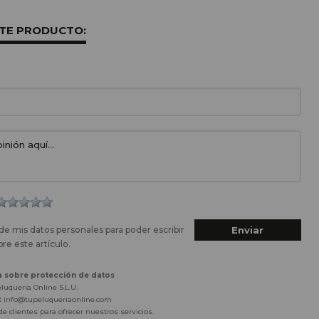
STE PRODUCTO:
de mis datos personales para poder escribir
re este artículo.
a sobre protección de datos
luqueria Online S.L.U.
:
info@tupeluqueriaonline.com
e clientes para ofrecer nuestros servicios.