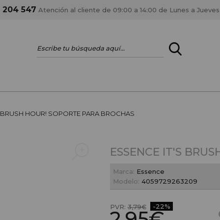
1 204 547
Atención al cliente de 09:00 a 14:00 de Lunes a Jueves
ENTRAR
¿ERES PROFES
S BRUSH HOUR! SOPORTE PARA BROCHAS
Registrar cuenta PRO
estar al día en los
Si eres propietario de 
ESSENCE IT'S BRU
anteriores.
como tal y disfrutar de
Marca:
Essence
Modelo:
4059729263209
-22%
PVR:
3,79€
2,95€