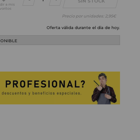
SIN STOCK
dir
a mis
voritos
Precio por unidades:
2,95€
Oferta válida durante el día de hoy.
PONIBLE