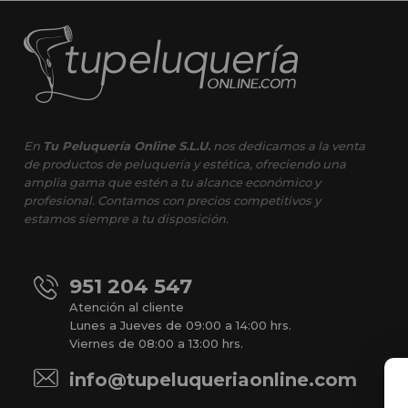
En
Tu Peluquería Online S.L.U.
nos dedicamos a la venta
de productos de peluquería y estética, ofreciendo una
amplia gama que estén a tu alcance económico y
profesional. Contamos con precios competitivos y
estamos siempre a tu disposición.
951 204 547
Atención al cliente
Lunes a Jueves de 09:00 a 14:00 hrs.
Viernes de 08:00 a 13:00 hrs.
info@tupeluqueriaonline.com