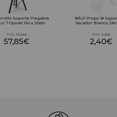
Tornillo Soporte Plegable
Bifull Props 18 Sopo
uí Trípode Skru Stativ
Secador Blanco 28
PVR:
71,39€
PVR:
3,15€
57,85€
2,40€