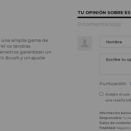
TU OPINIÓN SOBRE E
0 comentario(s)
de una amplia gama de
rel os tendras
iametros garantizan un
's Brush y un ajuste
Puntuación:
Acepto el uso 
una reseña sob
Información básic
Responsable:
Tu Pe
Datos de contacto
Finalidad:
Registro d