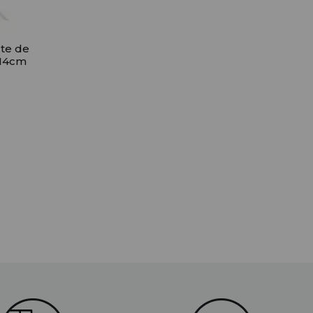
rte de
x14cm