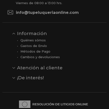
Viernes de 08:00 a 13:00 hrs.
info@tupeluqueriaonline.com
Información
Quiénes sómos
Gastos de Envío
Métodos de Pago
Cambios y devoluciones
Atención al cliente
Contacto
Opiniones
Reseñas en Google
¡De interés!
Ver todas nuestras marcas
Comprar vale regalo
Productos en oferta
Outlet