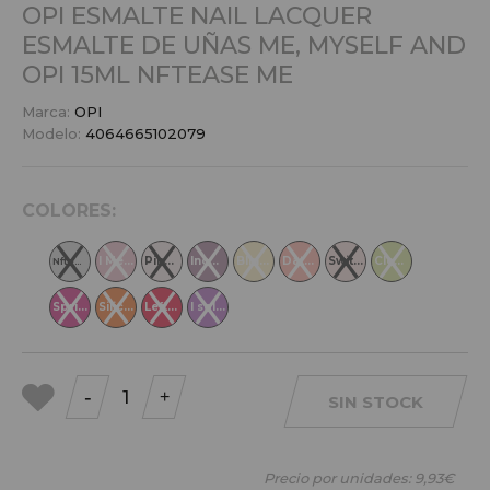
OPI ESMALTE NAIL LACQUER
ESMALTE DE UÑAS ME, MYSELF AND
OPI 15ML
NFTEASE ME
Marca:
OPI
Modelo:
4064665102079
COLORES:
I Met...
Pink ...
Incog...
Blind...
Data ...
Switc...
Clear...
Nftease Me
Sprin...
Silic...
Left ...
I sol...
-
+
SIN STOCK
a mis
favoritos
Precio por unidades:
9,93€