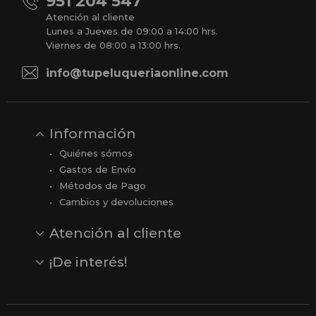
951 204 547
Atención al cliente
Lunes a Jueves de 09:00 a 14:00 hrs.
Viernes de 08:00 a 13:00 hrs.
info@tupeluqueriaonline.com
Información
Quiénes sómos
Gastos de Envío
Métodos de Pago
Cambios y devoluciones
Atención al cliente
Contacto
Opiniones
Reseñas en Google
¡De interés!
Ver todas nuestras marcas
Comprar vale regalo
Productos en oferta
Outlet