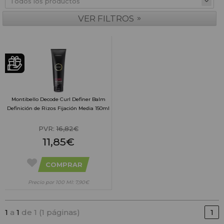
»
VER FILTROS
Montibello Decode Curl Definer Balm
Definición de Rizos Fijación Media 150ml
PVR:
16,82€
11,85€
COMPRAR
Precio por 100 Ml: 7,90€
1
a
1
de 1 (1 páginas)
1