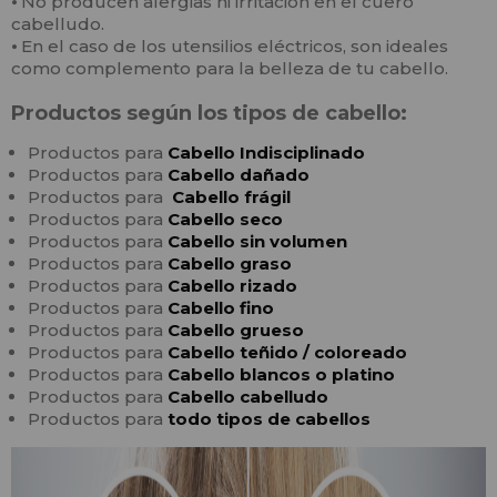
⦁
No producen alergias ni irritación en el cuero
cabelludo.
⦁
En el caso de los utensilios eléctricos, son ideales
como complemento para la belleza de tu cabello.
Productos según los tipos de cabello:
Productos para
Cabello
In
disciplinado
Productos para
Cabello
dañado
Productos para
Cabello frágil
Productos para
Cabello seco
Productos para
Cabello sin volumen
Productos para
Cabello graso
Productos para
Cabello rizado
Productos para
Cabello fino
Productos para
Cabello grueso
Productos para
Cabello teñido / coloreado
Productos para
Cabello blancos o platino
Productos para
Cabello cabelludo
Productos para
todo tipos de cabellos