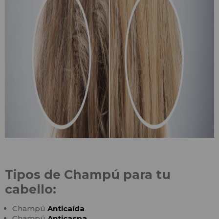
Tipos de Champú para tu
cabello:
Champú
Anticaída
Champú
Anticaspa