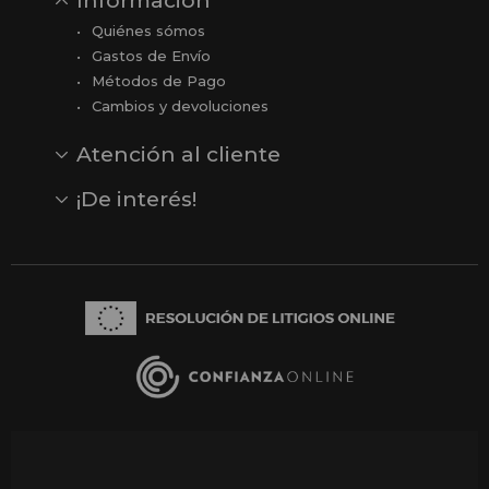
Información
Quiénes sómos
Gastos de Envío
Métodos de Pago
Cambios y devoluciones
Atención al cliente
Contacto
Opiniones
Reseñas en Google
¡De interés!
Ver todas nuestras marcas
Comprar vale regalo
Productos en oferta
Outlet