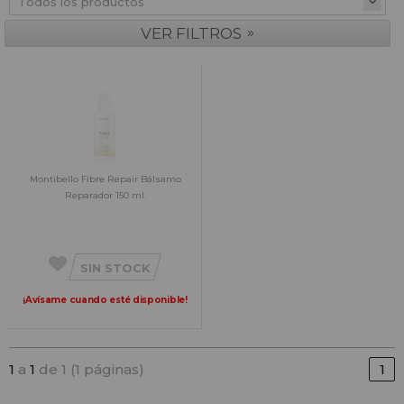
»
VER FILTROS
Montibello Fibre Repair Bálsamo
Reparador 150 ml.
SIN STOCK
¡Avísame cuando esté disponible!
1
a
1
de 1 (1 páginas)
1