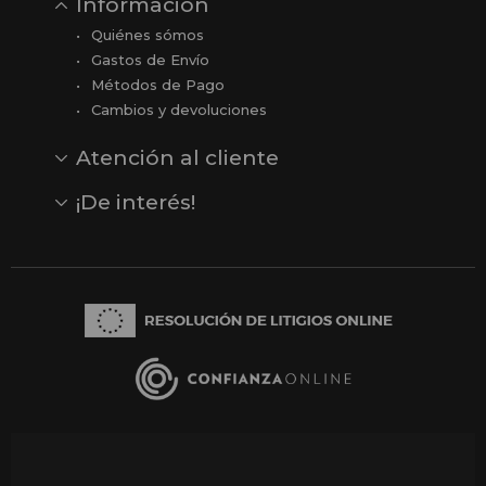
Información
Quiénes sómos
Gastos de Envío
Métodos de Pago
Cambios y devoluciones
Atención al cliente
Contacto
Opiniones
Reseñas en Google
¡De interés!
Ver todas nuestras marcas
Comprar vale regalo
Productos en oferta
Outlet