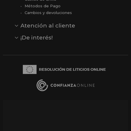
Métodos de Pago
Cambios y devoluciones
Atención al cliente
Contacto
Opiniones
Reseñas en Google
¡De interés!
Ver todas nuestras marcas
Comprar vale regalo
Productos en oferta
Outlet