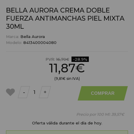
BELLA AURORA CREMA DOBLE
FUERZA ANTIMANCHAS PIEL MIXTA
30ML
Marca:
Bella Aurora
Modelo:
8413400004080
PVR:
16,70€
-28.9%
11,87€
(9,81€ sin IVA)
-
+
COMPRAR
a mis
favoritos
Precio por 100 Ml:
39,57€
Oferta válida durante el día de hoy.