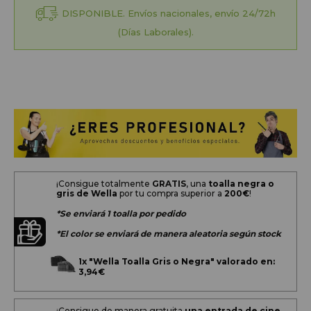
DISPONIBLE. Envíos nacionales, envío 24/72h
(Días Laborales).
¡Consigue totalmente
GRATIS
, una
toalla negra o
gris de Wella
por tu compra superior a
200
€
!
*Se enviará 1 toalla por pedido
*El color se enviará de manera aleatoria según stock
1x
"Wella Toalla Gris o Negra" valorado en:
3,94€
¡Consigue de manera gratuita
una entrada de cine