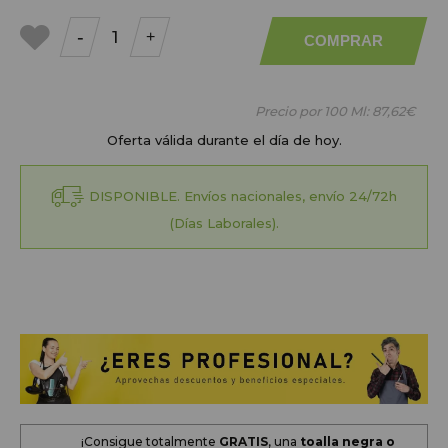
-
+
COMPRAR
a mis
favoritos
Precio por 100 Ml:
87,62€
Oferta válida durante el día de hoy.
DISPONIBLE. Envíos nacionales, envío 24/72h
(Días Laborales).
¡Consigue totalmente
GRATIS
, una
toalla negra o