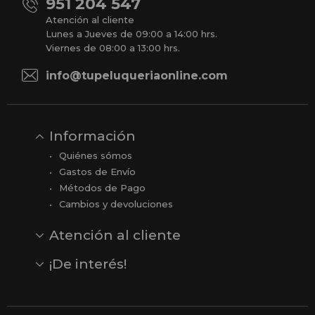
951 204 547
Atención al cliente
Lunes a Jueves de 09:00 a 14:00 hrs.
Viernes de 08:00 a 13:00 hrs.
info@tupeluqueriaonline.com
Información
Quiénes sómos
Gastos de Envío
Métodos de Pago
Cambios y devoluciones
Atención al cliente
Contacto
Opiniones
Reseñas en Google
¡De interés!
Ver todas nuestras marcas
Comprar vale regalo
Productos en oferta
Outlet