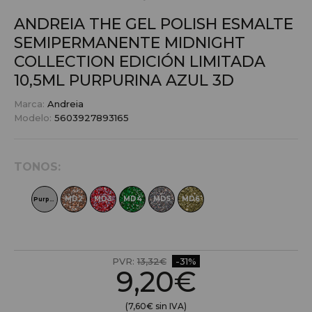
ANDREIA THE GEL POLISH ESMALTE
SEMIPERMANENTE MIDNIGHT
COLLECTION EDICIÓN LIMITADA
10,5ML
PURPURINA AZUL 3D
Marca:
Andreia
Modelo:
5603927893165
TONOS:
MD2
MD3
MD4
MD5
MD6
Purpurina Azul 3D
PVR:
13,32€
-31%
9,20€
(7,60€ sin IVA)