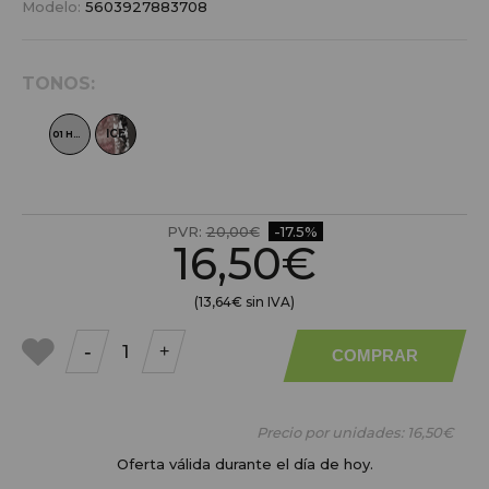
Modelo:
5603927883708
TONOS:
ICE
01 HOT
PVR:
20,00€
-17.5%
16,50€
(13,64€ sin IVA)
-
+
COMPRAR
a mis
favoritos
Precio por unidades:
16,50€
Oferta válida durante el día de hoy.