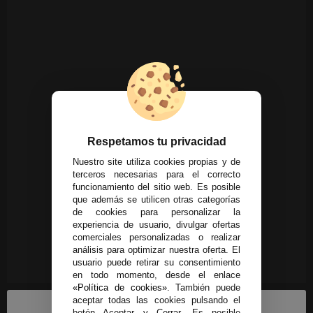
Respetamos tu privacidad
Nuestro site utiliza cookies propias y de
terceros necesarias para el correcto
funcionamiento del sitio web. Es posible
que además se utilicen otras categorías
de cookies para personalizar la
experiencia de usuario, divulgar ofertas
comerciales personalizadas o realizar
análisis para optimizar nuestra oferta. El
usuario puede retirar su consentimiento
en todo momento, desde el enlace
«Política de cookies»
. También puede
aceptar todas las cookies pulsando el
botón Aceptar y Cerrar. Es posible