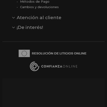
Métodos de Pago
Cambios y devoluciones
Atención al cliente
Contacto
Opiniones
Reseñas en Google
¡De interés!
Ver todas nuestras marcas
Comprar vale regalo
Productos en oferta
Outlet