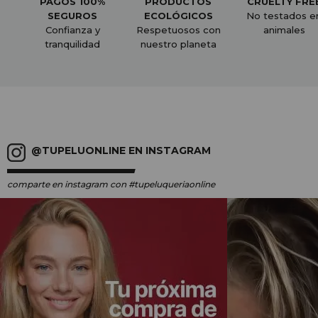
PAGOS 100%
PRODUCTOS
CRUELTY FRE
SEGUROS
ECOLÓGICOS
No testados e
Confianza y
Respetuosos con
animales
tranquilidad
nuestro planeta
@TUPELUONLINE EN INSTAGRAM
comparte en instagram
con #tupeluqueriaonline