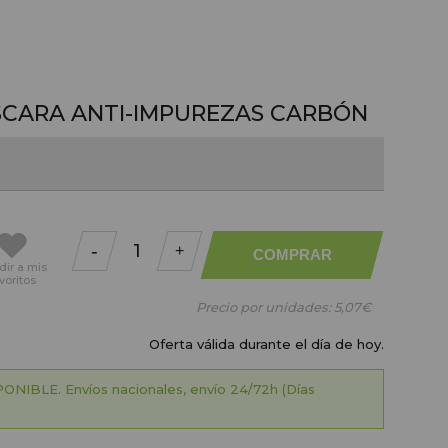
SCARA ANTI-IMPUREZAS CARBÓN
-
+
COMPRAR
dir
a mis
voritos
Precio por unidades:
5,07€
Oferta válida durante el día de hoy.
ONIBLE. Envíos nacionales, envío 24/72h (Días