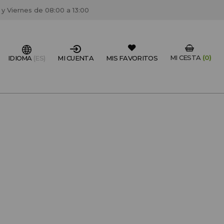
 y Viernes de 08:00 a 13:00
MI CESTA
(0)
IDIOMA
(ES)
MI CUENTA
MIS FAVORITOS
IONAL DEL SECTOR?
FESIONAL
un centro de peluquería/estétca, puedes registrarte
 descuentos y promociones exclusivas.
CREAR CUENTA PROFESIONAL