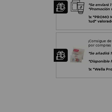
*Se enviará 
*Promoción v
1x
"PROMO Mu
1ud" valorad
¡Consigue de
por compras 
*Se añadirá 1
*Disponible 
1x
"Wella Pr