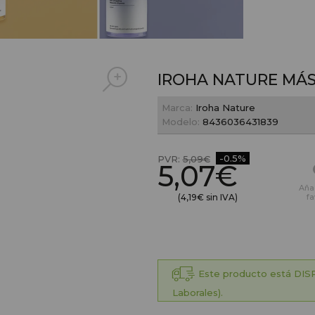
IROHA NATURE MÁ
Marca:
Iroha Nature
Modelo:
8436036431839
-0.5%
PVR:
5,09€
5,07€
Aña
(4,19€ sin IVA)
fa
Este producto está DISP
Laborales).