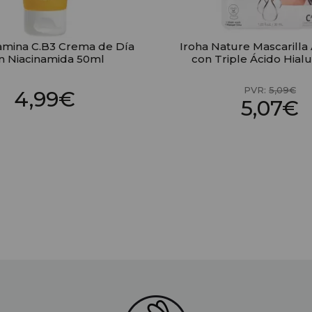
tamina C.B3 Crema de Día
Iroha Nature Mascarilla
n Niacinamida 50ml
con Triple Ácido Hialu
PVR:
5,09€
4,99€
5,07€