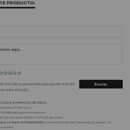
STE PRODUCTO:
de mis datos personales para poder escribir
re este artículo.
a sobre protección de datos
luqueria Online S.L.U.
:
info@tupeluqueriaonline.com
e clientes para ofrecer nuestros servicios.
 que se basa el tratamiento:
consentimiento del interesado al realizar un
r compras