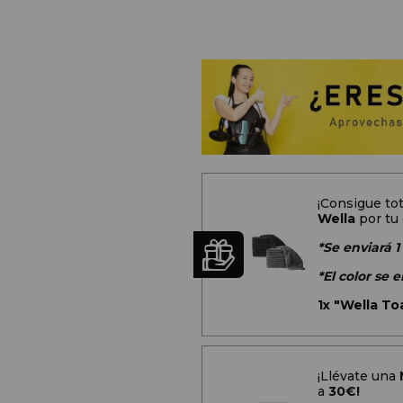
¡Consigue t
Wella
por tu
*Se enviará 1
*El color se
1x
"Wella Toa
¡Llévate una
a
30€!