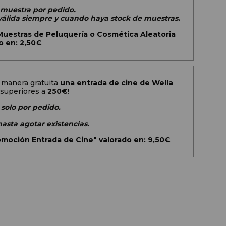
1 muestra por pedido.
álida siempre y cuando haya stock de muestras.
estras de Peluquería o Cosmética Aleatoria
o en: 2,50€
 manera gratuita
una entrada de cine de Wella
superiores a
250€
!
 solo por pedido.
hasta agotar existencias.
omoción Entrada de Cine" valorado en: 9,50€