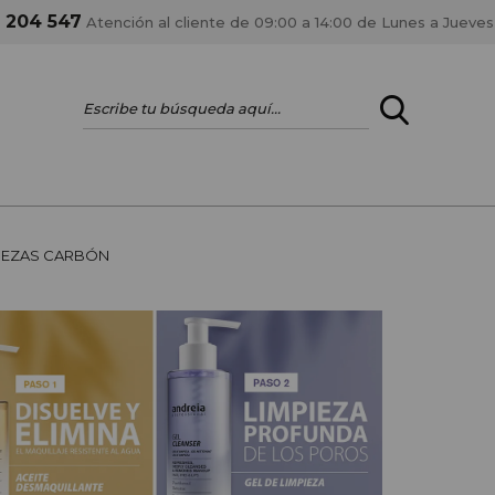
1 204 547
Atención al cliente de 09:00 a 14:00 de Lunes a Jueves
ENTRAR
¿ERES PROFES
REZAS CARBÓN
Registrar cuenta PRO
estar al día en los
Si eres propietario de 
anteriores.
como tal y disfrutar de