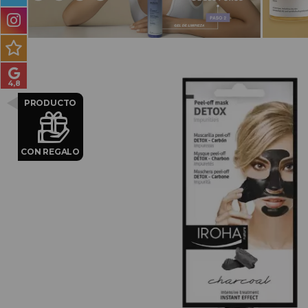
PRODUCTOS PARA
HOMBRES
MÉTODO CURLY
PACKS DE REGALO
PRODUCTO
OUTLET
BLOG
CON REGALO