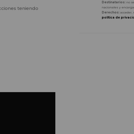
Destinatarios:
no se
ucciones teniendo
nacionales y encarga
Derechos:
acceder, 
política de privaci