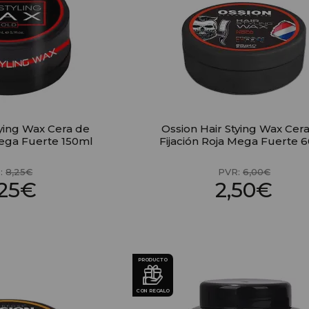
tying Wax Cera de
Ossion Hair Stying Wax Cer
Mega Fuerte 150ml
Fijación Roja Mega Fuerte 
:
8,25€
PVR:
6,00€
,25€
2,50€
PRODUCTO
CON REGALO