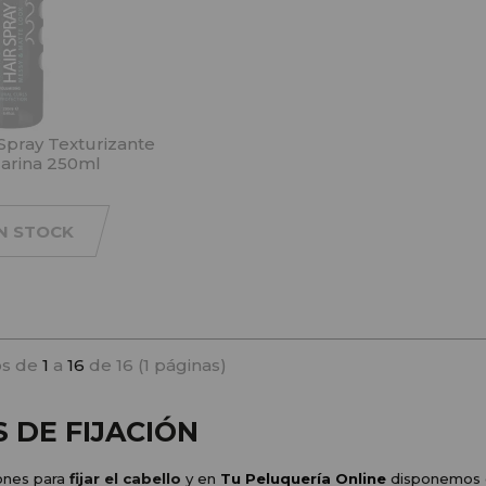
 Spray Texturizante
Marina 250ml
IN STOCK
s de
1
a
16
de 16 (1 páginas)
 DE FIJACIÓN
ones para 
fijar el cabello
 y en
Tu Peluquería Online
disponemos 