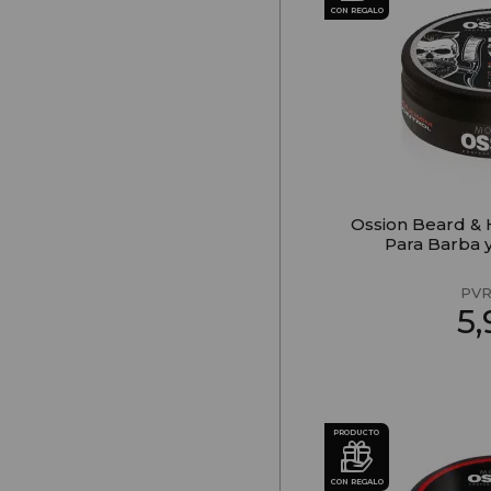
CON REGALO
Ossion Beard & 
Para Barba 
PVR
5
PRODUCTO
CON REGALO