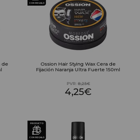
CON REGALO
a de
Ossion Hair Stying Wax Cera de
l
Fijación Naranja Ultra Fuerte 150ml
PVR:
8,25€
4,25€
PRODUCTO
CON REGALO