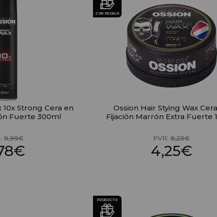
CON REGALO
 10x Strong Cera en
Ossion Hair Stying Wax Cer
ión Fuerte 300ml
Fijación Marrón Extra Fuerte
:
9,99€
PVR:
8,25€
,78€
4,25€
PRODUCTO