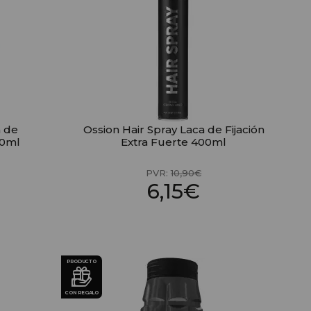
a de
Ossion Hair Spray Laca de Fijación
60ml
Extra Fuerte 400ml
PVR:
10,90€
6,15€
PRODUCTO
CON REGALO