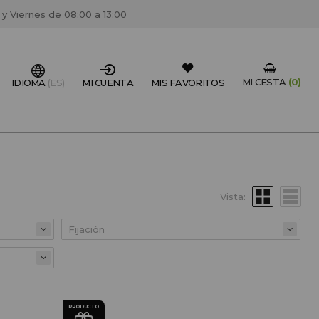
 y Viernes de 08:00 a 13:00
MI CESTA
(0)
IDIOMA
(ES)
MI CUENTA
MIS FAVORITOS
IONAL DEL SECTOR?
FESIONAL
Vista:
un centro de peluquería/estétca, puedes registrarte
 descuentos y promociones exclusivas.
CREAR CUENTA PROFESIONAL
PRODUCTO