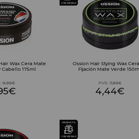
CON REGALO
Hair Wax Cera Mate
Ossion Hair Stying Wax Cer
y Cabello 175ml
Fijación Mate Verde 150m
:
9,99€
PVR:
7,99€
,95€
4,44€
PRODUCTO
CON REGALO