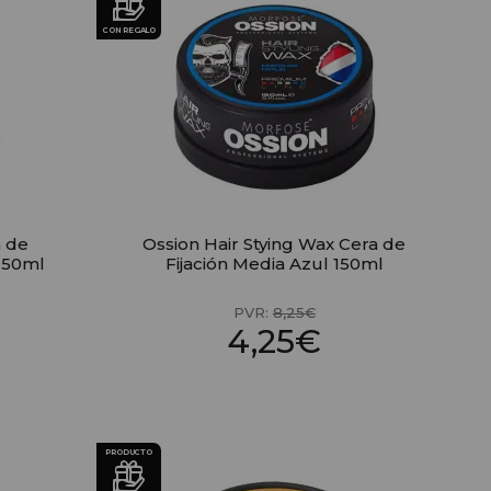
CON REGALO
a de
Ossion Hair Stying Wax Cera de
 150ml
Fijación Media Azul 150ml
PVR:
8,25€
4,25€
PRODUCTO