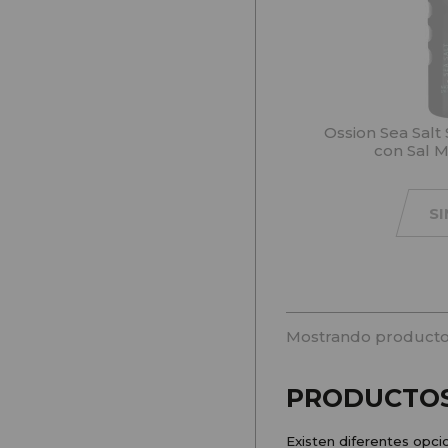
Ossion Sea Salt
con Sal 
S
Mostrando producto
PRODUCTOS
Existen diferentes opci