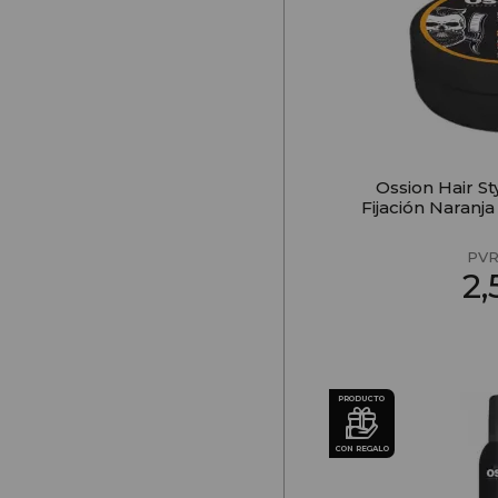
Ossion Hair S
Fijación Naranj
PVR
2
PRODUCTO
CON REGALO