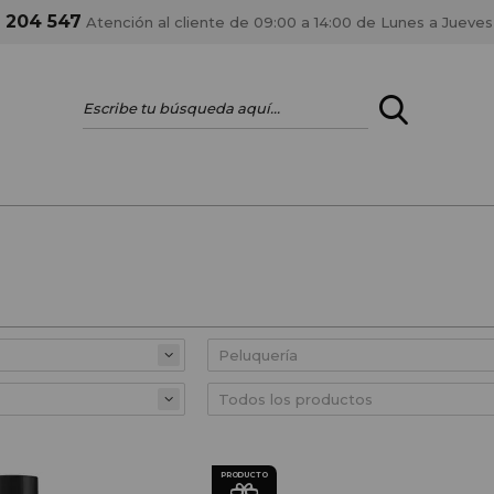
1 204 547
Atención al cliente de 09:00 a 14:00 de Lunes a Jueves
ENTRAR
¿ERES PROFES
Registrar cuenta PRO
estar al día en los
Si eres propietario de 
anteriores.
como tal y disfrutar de
PRODUCTO