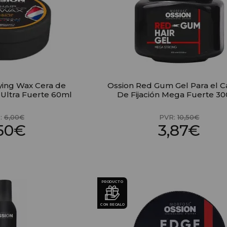
tying Wax Cera de
Ossion Red Gum Gel Para el C
a Ultra Fuerte 60ml
De Fijación Mega Fuerte 3
:
6,00€
PVR:
10,50€
,50€
3,87€
PRODUCTO
CON REGALO