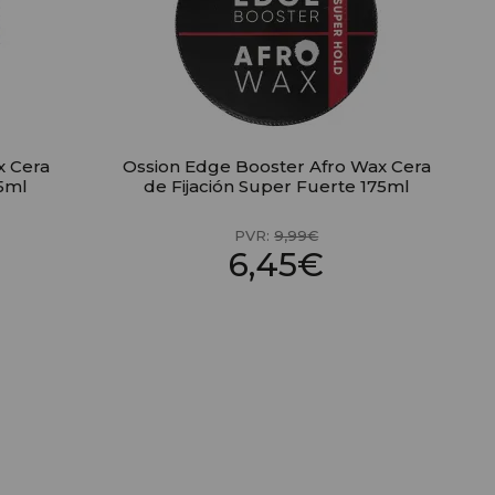
x Cera
Ossion Edge Booster Afro Wax Cera
75ml
de Fijación Super Fuerte 175ml
PVR:
9,99€
6,45€