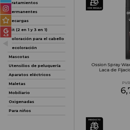
Tratamientos
PRODUCTOS PARA
CON REGALO
HOMBRES
Permanentes
Recargas
MÉTODO CURLY
Kit (2 en 1 y 3 en 1)
PACKS DE REGALO
Coloración para el cabello
Decoloración
OUTLET
Mascotas
BLOG
Ossion Spray Wax
Utensilios de peluquería
Laca de Fijac
Aparatos eléctricos
PVR
Maletas
6
Mobiliario
Oxigenadas
Para niños
PRODUCTO