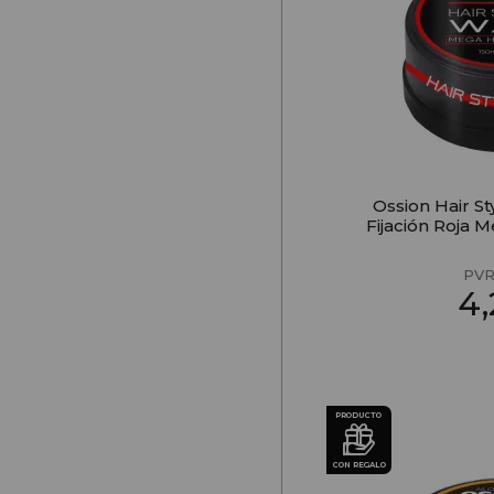
Ossion Hair S
Fijación Roja 
PVR
4
PRODUCTO
CON REGALO