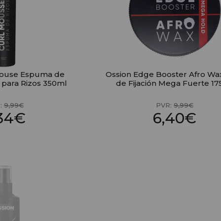
Mouse Espuma de
Ossion Edge Booster Afro Wa
e para Rizos 350ml
de Fijación Mega Fuerte 1
:
9,99€
PVR:
9,99€
,34€
6,40€