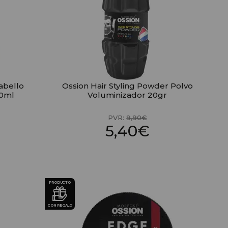
abello
Ossion Hair Styling Powder Polvo
00ml
Voluminizador 20gr
PVR:
9,90€
5,40€
PRODUCTO
CON REGALO