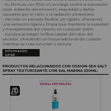
- Su fórmula con filtro UV protege contra la exposición
solar, evitando decoloración, sequedad y daños
causados por el calor o la radiación ultravioleta.
- Permite un peinado flexible, sin rigidez, ofreciendo
una sensación ligera y limpia que mantiene la suavidad
y manejabilidad del cabello en cualquier estilo.
- Ayuda a proteger la fibra capilar del calor del
secador, ofreciendo un toque adicional de cuidado
mientras se crea volumen o textura.
Información
GPSR
PRODUCTOS RELACIONADOS CON OSSION SEA SALT
SPRAY TEXTURIZANTE CON SAL MARINA 250ML:
Esta OFERTA finaliza en
00
días
20
h
:
15
m
:
32
s