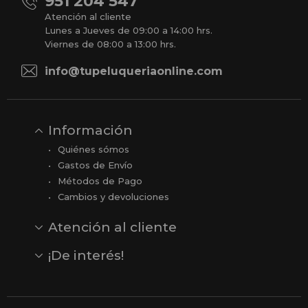
951 204 547
Atención al cliente
Lunes a Jueves de 09:00 a 14:00 hrs.
Viernes de 08:00 a 13:00 hrs.
info@tupeluqueriaonline.com
Información
Quiénes sómos
Gastos de Envío
Métodos de Pago
Cambios y devoluciones
Atención al cliente
Contacto
Opiniones
Reseñas en Google
¡De interés!
Ver todas nuestras marcas
Comprar vale regalo
Productos en oferta
Outlet