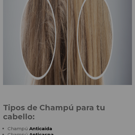
Tipos de Champú para tu
cabello:
Champú
Anticaída
Champú
Anticaspa