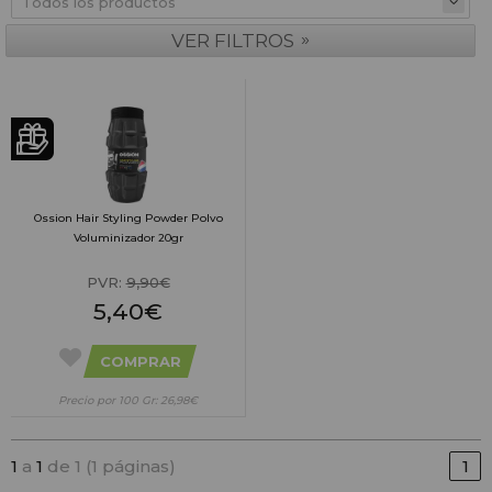
»
VER FILTROS
Ossion Hair Styling Powder Polvo
Voluminizador 20gr
PVR:
9,90€
5,40€
COMPRAR
Precio por 100 Gr: 26,98€
1
a
1
de 1 (1 páginas)
1