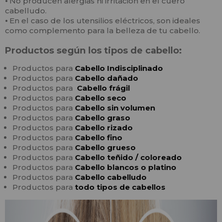
⦁
No producen alergias ni irritación en el cuero
cabelludo.
⦁
En el caso de los utensilios eléctricos, son ideales
como complemento para la belleza de tu cabello.
Productos según los tipos de cabello:
Productos para
Cabello
In
disciplinado
Productos para
Cabello
dañado
Productos para
Cabello frágil
Productos para
Cabello seco
Productos para
Cabello sin volumen
Productos para
Cabello graso
Productos para
Cabello rizado
Productos para
Cabello fino
Productos para
Cabello grueso
Productos para
Cabello teñido / coloreado
Productos para
Cabello blancos o platino
Productos para
Cabello cabelludo
Productos para
todo tipos de cabellos