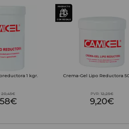
PRODUCTO
CON REGALO
oreductora 1 kgr.
Crema-Gel Lipo Reductora 50
:
20,45€
PVR:
12,25€
,58€
9,20€