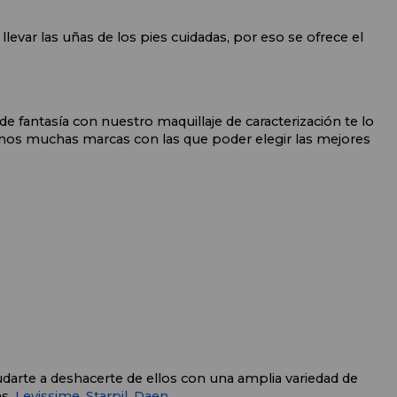
levar las uñas de los pies cuidadas, por eso se ofrece el 
e fantasía con nuestro maquillaje de caracterización te lo 
os muchas marcas con las que poder elegir las mejores 
arte a deshacerte de ellos con una amplia variedad de 
s. 
Levissime, 
Starpil,
Daen