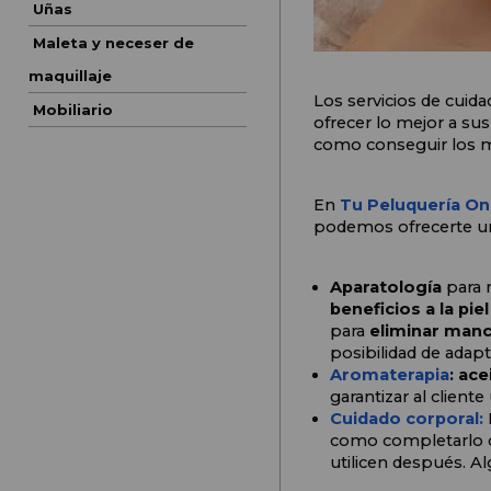
Uñas
Maleta y neceser de
maquillaje
Los servicios de cuid
Mobiliario
ofrecer lo mejor a sus
como conseguir los m
En 
Tu Peluquería Onl
podemos ofrecerte un
Aparatología
 para 
beneficios a la piel
para 
eliminar manch
posibilidad de adapta
Aromaterapia
: ace
garantizar al clien
Cuidado corporal:
como completarlo co
utilicen después. A