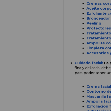
Cremas corp
Aceite corpo
Exfoliante c
Bronceador
Peeling
Protectores
Tratamiento
Tratamiento 
Ampollas co
Limpieza co
Accesorios y
Cuidado facial: 
La p
fina y delicada, de
para poder tener una
Crema facial
Contorno de
Mascarilla fa
Ampolla faci
Exfoliación f