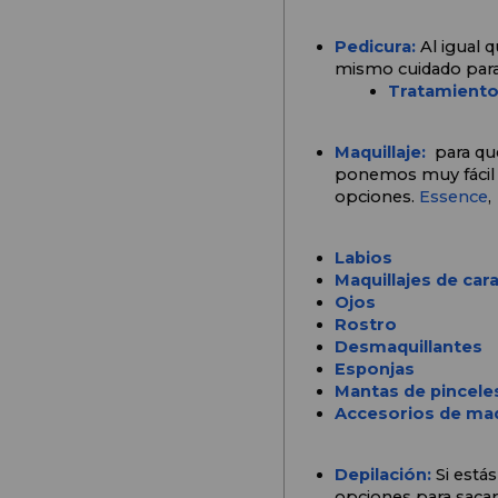
Pedicura:
Al igual 
mismo cuidado par
Tratamiento
Maquillaje:
 para qu
ponemos muy fácil 
opciones. 
Essence
, 
Labios
Maquillajes de car
Ojos 
Rostro
Desmaquillantes
Esponjas
Mantas de pincele
Accesorios de maq
Depilación:
Si está
opciones para sacar