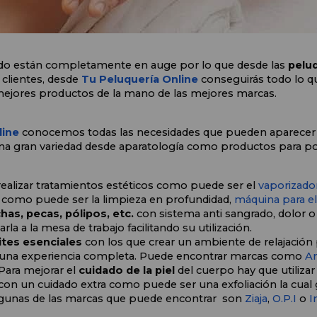
ado están completamente en auge por lo que desde las 
peluq
 clientes, desde
 Tu Peluquería Online 
conseguirás todo lo qu
ejores productos de la mano de las mejores marcas.
ine 
conocemos todas las necesidades que pueden aparecer a l
a gran variedad desde aparatología como productos para po
realizar tratamientos estéticos como puede ser el 
vaporizado
 como puede ser la limpieza en profundidad, 
máquina para el
as, pecas, pólipos, etc. 
con sistema anti sangrado, dolor o
rla a la mesa de trabajo facilitando su utilización.
ites esenciales 
con los que crear un ambiente de relajación 
te una experiencia completa. Puede encontrar marcas como 
An
Para mejorar el 
cuidado de la piel
 del cuerpo hay que utiliza
n un cuidado extra como puede ser una exfoliación la cual g
lgunas de las marcas que puede encontrar  son 
Ziaja
, 
O.P.I
 o 
I