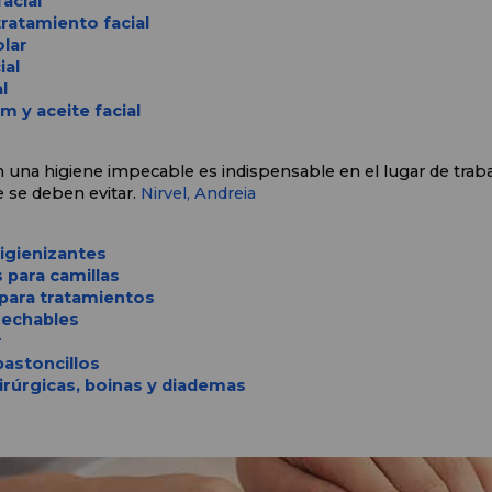
acial
ratamiento facial
lar
ial
l
m y aceite facial
 una higiene impecable es indispensable en el lugar de trab
e se deben evitar. 
Nirvel, 
Andreia
igienizantes
 para camillas
para tratamientos
echables
r
astoncillos
rúrgicas, boinas y diademas