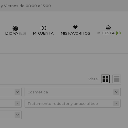
 y Viernes de 08:00 a 13:00
MI CESTA
(0)
IDIOMA
(ES)
MI CUENTA
MIS FAVORITOS
IONAL DEL SECTOR?
FESIONAL
Vista:
un centro de peluquería/estétca, puedes registrarte
 descuentos y promociones exclusivas.
CREAR CUENTA PROFESIONAL