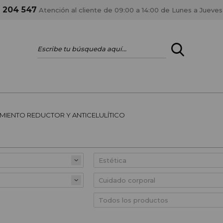
1 204 547
Atención al cliente de 09:00 a 14:00 de Lunes a Jueves
ENTRAR
¿ERES PROFES
MIENTO REDUCTOR Y ANTICELULÍTICO
Registrar cuenta PRO
estar al día en los
Si eres propietario de 
anteriores.
como tal y disfrutar de