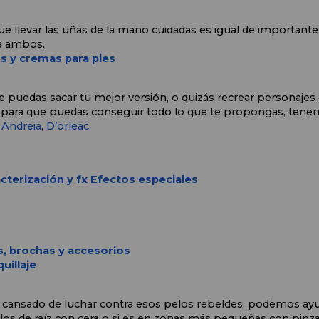
que llevar las uñas de la mano cuidadas es igual de importante l
a ambos. 
s y cremas para pies
e puedas sacar tu mejor versión, o quizás recrear personajes d
para que puedas conseguir todo lo que te propongas, tenem
 
Andreia
, 
D’orleac
acterización y fx Efectos especiales
s, brochas y accesorios
uillaje
s cansado de luchar contra esos pelos rebeldes, podemos ayud
los de raíz con cera o si es en zonas más pequeñas con pinza