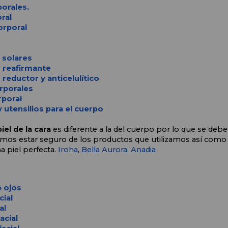
orales.
ral
orporal
 solares
 reafirmante
reductor y anticelulítico
rporales
rporal
 utensilios para el cuerpo
iel de la cara 
es diferente a la del cuerpo por lo que se debe
bemos estar seguro de los productos que utilizamos así como t
 piel perfecta. 
Iroha
, 
Bella Aurora,
Anadia
 ojos
cial
al
acial