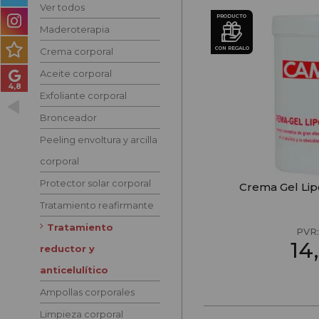
Ver todos
PRODUCTOS PARA
PRODUCTO
HOMBRES
Maderoterapia
CON REGALO
Crema corporal
MÉTODO CURLY
Aceite corporal
PACKS DE REGALO
Exfoliante corporal
Bronceador
OUTLET
Peeling envoltura y arcilla
BLOG
corporal
Protector solar corporal
Crema Gel Lip
Tratamiento reafirmante
Tratamiento
PVR
14
reductor y
anticelulítico
Ampollas corporales
Limpieza corporal