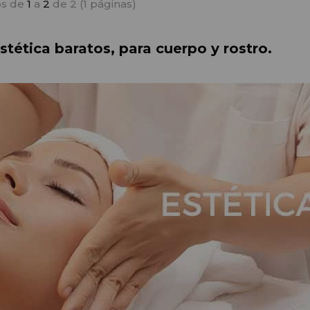
s de
1
a
2
de 2 (1 páginas)
tética baratos, para cuerpo y rostro.