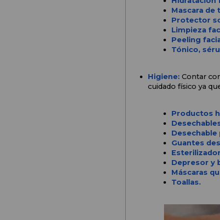
Hidratación f
Mascara de t
Protector so
Limpieza fac
Peeling facia
Tónico, séru
Higiene: 
Contar con
cuidado físico ya qu
Productos h
Desechables
Desechable 
Guantes des
Esterilizado
Depresor y b
Máscaras qui
Toallas.