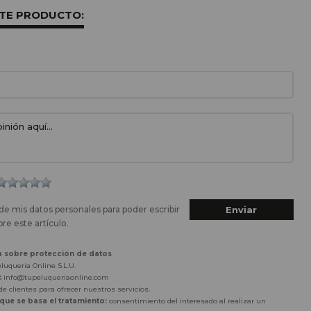
STE PRODUCTO:
de mis datos personales para poder escribir
re este artículo.
a sobre protección de datos
luqueria Online S.L.U.
:
info@tupeluqueriaonline.com
e clientes para ofrecer nuestros servicios.
 que se basa el tratamiento:
consentimiento del interesado al realizar un