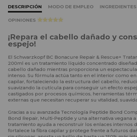
DESCRIPCIÓN
MODO DE EMPLEO
INGREDIENTES
OPINIONES
>
¡Repara el cabello dañado y cons
espejo!
El Schwarzkopf BC Bonacure Repair & Rescue+ Trata
200ml es un tratamiento líquido concentrado diseñad
cabello dañado mientras proporciona un espectacular
intenso. Su fórmula actúa tanto en el interior como en e
capilar, fortaleciendo la estructura del cabello, reduc
suavizando la cutícula para conseguir un efecto espej
castigados por procesos químicos, herramientas térm
externas que necesitan recuperar su vitalidad, suavid
Gracias a su avanzada Tecnología Peptide Bond Com
Bond Repair, Multi-Peptide y una alternativa vegana a 
tratamiento ayuda a reconstruir los enlaces internos 
fortalece la fibra capilar y protege frente a futuros d
sin siliconas, aporta un brillo de hasta un 150% más in