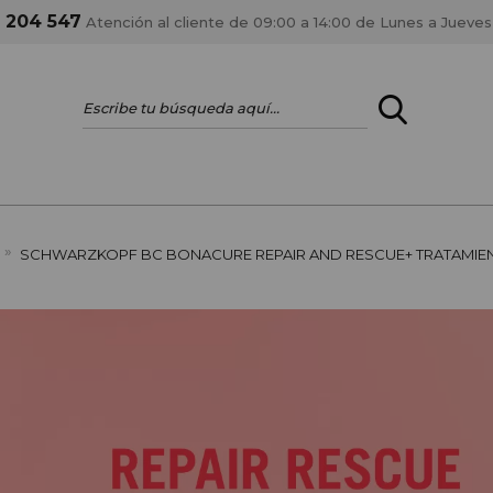
1 204 547
Atención al cliente de 09:00 a 14:00 de Lunes a Jueves
ENTRAR
¿ERES PROFES
»
SCHWARZKOPF BC BONACURE REPAIR AND RESCUE+ TRATAMIE
Registrar cuenta PRO
estar al día en los
Si eres propietario de 
anteriores.
como tal y disfrutar de