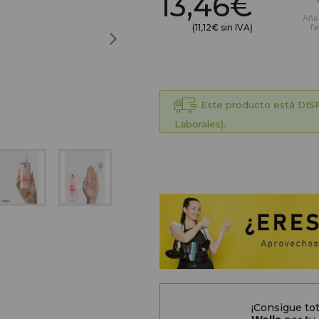
13,46€
Aña
(11,12€ sin IVA)
fa
Este producto está DISP
Laborales).
¡Consigue t