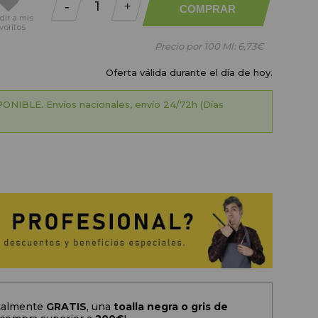
-
+
COMPRAR
dir
a mis
voritos
Precio por 100 Ml:
6,73€
Oferta válida durante el día de hoy.
ONIBLE. Envíos nacionales, envío 24/72h (Días
otalmente
GRATIS
, una
toalla negra o gris de