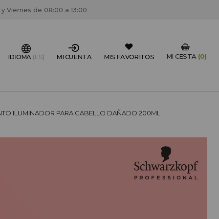
 y Viernes de 08:00 a 13:00
MI CESTA
(0)
IDIOMA
(ES)
MI CUENTA
MIS FAVORITOS
IONAL DEL SECTOR?
NTO ILUMINADOR PARA CABELLO DAÑADO 200ML
FESIONAL
un centro de peluquería/estétca, puedes registrarte
 descuentos y promociones exclusivas.
CREAR CUENTA PROFESIONAL