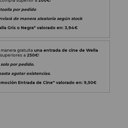
 compra superior a
200
€
!
 toalla por pedido
 enviará de manera aleatoria según stock
lla Gris o Negra" valorado en: 3,94€
 manera gratuita
una entrada de cine de Wella
superiores a
250€
!
 solo por pedido.
hasta agotar existencias.
omoción Entrada de Cine" valorado en: 9,50€