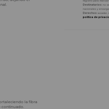
registro para realiza
nal.
Destinatarios:
no se
nacionales y encarga
Derechos:
acceder, 
política de privaci
ortaleciendo la fibra
o continuado.