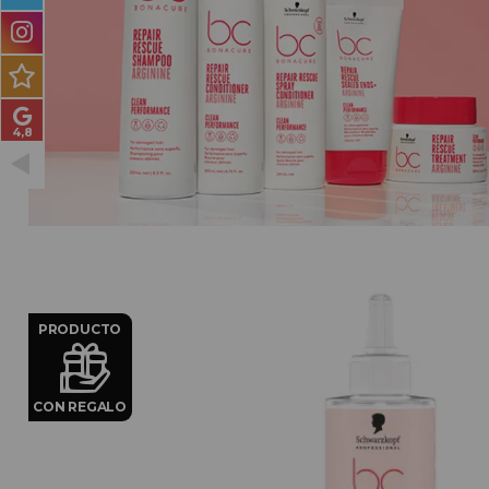
PRODUCTOS PARA
HOMBRES
MÉTODO CURLY
PACKS DE REGALO
OUTLET
BLOG
PRODUCTO
CON REGALO