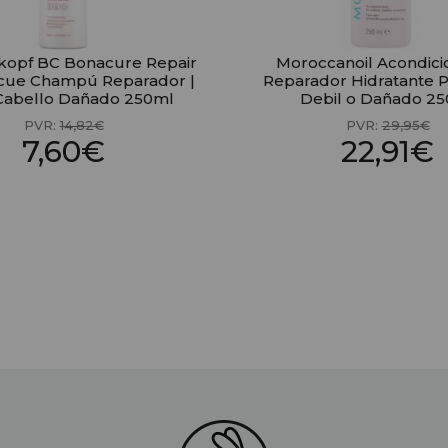
kopf BC Bonacure Repair
Moroccanoil Acondici
cue Champú Reparador |
Reparador Hidratante P
Cabello Dañado 250ml
Debil o Dañado 2
PVR:
14,82€
PVR:
29,95€
7,60€
22,91€