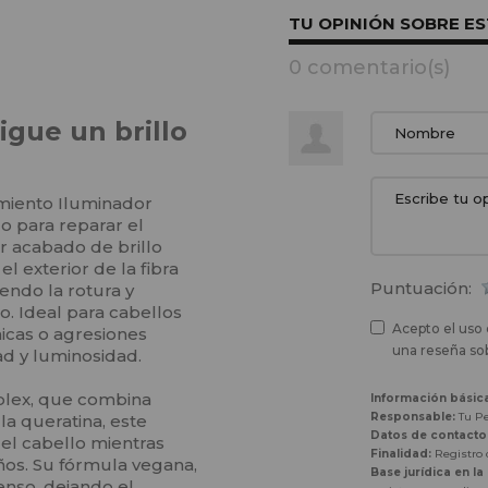
TU OPINIÓN SOBRE E
0 comentario(s)
igue un brillo
miento Iluminador
o para reparar el
 acabado de brillo
l exterior de la fibra
Puntuación:
iendo la rotura y
o. Ideal para cabellos
Acepto el uso 
icas o agresiones
una reseña sob
ad y luminosidad.
plex, que combina
Información básic
Responsable:
Tu Pe
la queratina, este
Datos de contacto
del cabello mientras
Finalidad:
Registro d
años. Su fórmula vegana,
Base jurídica en la
tenso, dejando el