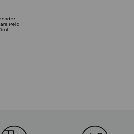
onador
ara Pelo
50ml