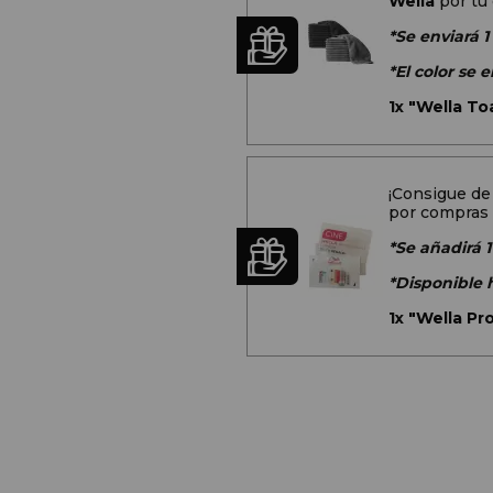
Wella
por tu
*Se enviará 1
*El color se
1x
"Wella Toa
¡Consigue de
por compras 
*Se añadirá 1
*Disponible 
1x
"Wella Pr