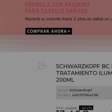
SCHWARZKOPF BC 
TRATAMIENTO ILU
200ML
Marca:
Schwarzkopf
Modelo:
4067971164298
-45.2%
PVR:
24,56€