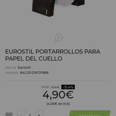
EUROSTIL PORTARROLLOS PARA
PAPEL DEL CUELLO
Marca:
Eurostil
Modelo:
8423029070816
PVR:
7,14€
-31.4%
4,90€
(4,05€ sin IVA)
-
+