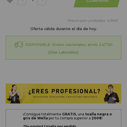
COMPRAR
a mis
favoritos
Precio por unidades:
4,90€
Oferta válida durante el día de hoy.
DISPONIBLE. Envíos nacionales, envío 24/72h
(Días Laborales).
¡Consigue totalmente
GRATIS
, una
toalla negra o
gris de Wella
por tu compra superior a
200
€
!
*Se enviará 1 toalla por pedido