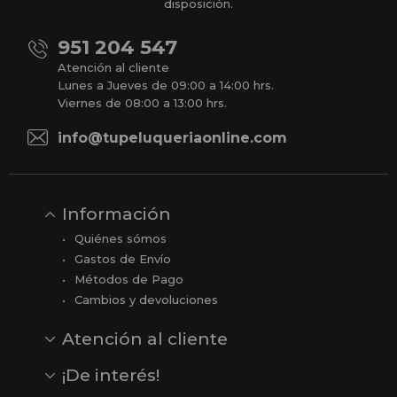
disposición.
951 204 547
Atención al cliente
Lunes a Jueves de 09:00 a 14:00 hrs.
Viernes de 08:00 a 13:00 hrs.
info@tupeluqueriaonline.com
Información
Quiénes sómos
Gastos de Envío
Métodos de Pago
Cambios y devoluciones
Atención al cliente
Contacto
Opiniones
Reseñas en Google
¡De interés!